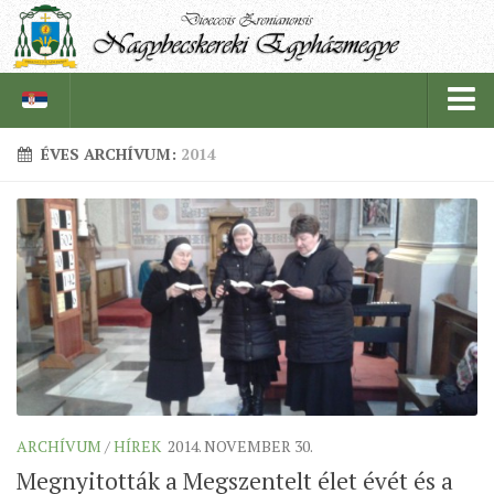
ÉVES ARCHÍVUM:
2014
PÜSPÖKSÉG
PÜSPÖK
TÖRTÉNELEM
EGYHÁZI INTÉZMÉNYEINK
EGYHÁZMEGYEI LEVÉLTÁR
LELKIPÁSZTOROK
SZERZETESRENDEK
ARCHÍVUM
/
HÍREK
2014. NOVEMBER 30.
IN MEMORIAM
Megnyitották a Megszentelt élet évét és a
PLÉBÁNIÁK