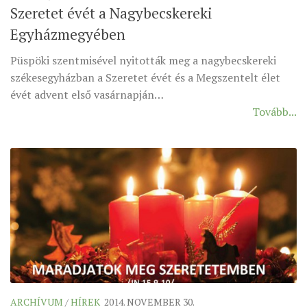
Szeretet évét a Nagybecskereki
ÉSZAKI ESPERESSÉG
Egyházmegyében
KÖZPONTI ESPERESSÉG
Püspöki szentmisével nyitották meg a nagybecskereki
DÉLI ESPERESSÉG
székesegyházban a Szeretet évét és a Megszentelt élet
ARCHÍVUM
évét advent első vasárnapján…
Tovább...
ARCHÍV ÉLETKÉPEK
SZINÓDUS
ORGANIGRAMMA
PÜSPÖKI DEKRÉTUM
ZSINATI IMA
ZSINAT MOTTÓJA, LOGÓJA
ZSINATI IRODA
KOORDINÁLÓ BIZOTTSÁG
ZSINATI TAGOK
ARCHÍVUM
/
HÍREK
2014. NOVEMBER 30.