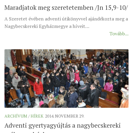
Maradjatok meg szeretetemben /Jn 15,9-10/
MUNKADOKUMENTUMOK
ZSINATI HÍREK-ÚJSÁG
A Szeretet évében adventi útikönyvvel ajándékozta meg a
Nagybecskereki Egyházmegye a híveit…
PASZTORÁLSZOCIOLÓGIAI FELMÉRÉS
Tovább...
KISKORÚAK VÉDELME
„GYERMEKVÉDELMI” KIHÍVÁSOK KÁNONJOGI
MEGKÖZELÍTÉSBEN
ARCHÍVUM
/
HÍREK
2014. NOVEMBER 29.
Adventi gyertyagyújtás a nagybecskereki