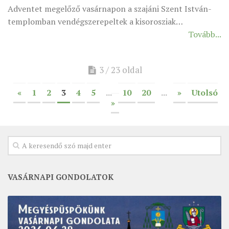
Adventet megelőző vasárnapon a szajáni Szent István-
templomban vendégszerepeltek a kisorosziak…
Tovább...
3 / 23 oldal
«
1
2
3
4
5
...
10
20
...
»
Utolsó
»
VASÁRNAPI GONDOLATOK