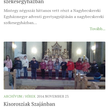
székesegyházban
Mintegy négyszáz hittanos vett részt a Nagybecskereki
Egyházmegye adventi gyertyagyújtásán a nagybecskereki
székesegyházban…
Tovább...
ARCHÍVUM
/
HÍREK
2014. NOVEMBER 23.
Kisorosziak Szajánban