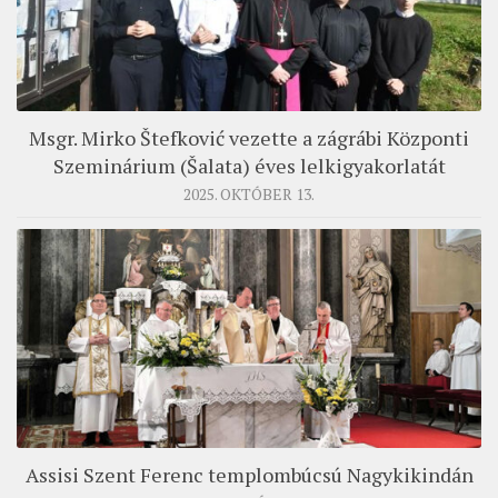
Msgr. Mirko Štefković vezette a zágrábi Központi
Szeminárium (Šalata) éves lelkigyakorlatát
2025. OKTÓBER 13.
Assisi Szent Ferenc templombúcsú Nagykikindán