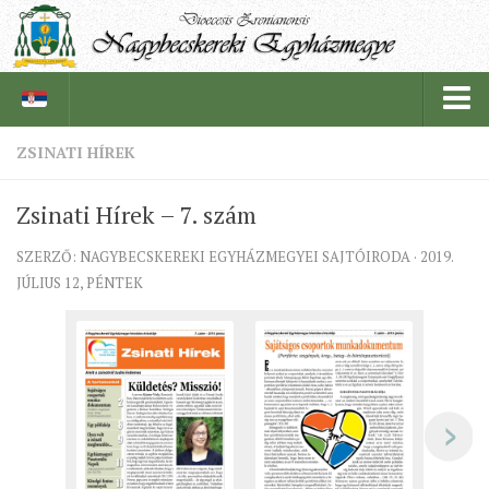
ZSINATI HÍREK
PÜSPÖKSÉG
Zsinati Hírek – 7. szám
PÜSPÖK
SZERZŐ: NAGYBECSKEREKI EGYHÁZMEGYEI SAJTÓIRODA · 2019.
TÖRTÉNELEM
JÚLIUS 12, PÉNTEK
EGYHÁZI INTÉZMÉNYEINK
EGYHÁZMEGYEI LEVÉLTÁR
LELKIPÁSZTOROK
SZERZETESRENDEK
IN MEMORIAM
PLÉBÁNIÁK