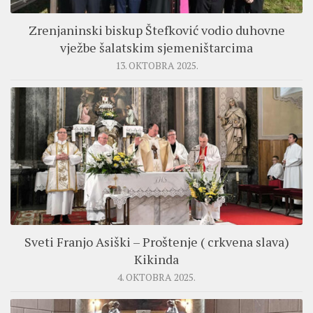
Zrenjaninski biskup Štefković vodio duhovne
vježbe šalatskim sjemeništarcima
13. OKTOBRA 2025.
Sveti Franjo Asiški – Proštenje ( crkvena slava)
Kikinda
4. OKTOBRA 2025.