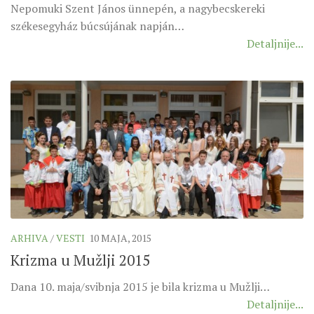
Nepomuki Szent János ünnepén, a nagybecskereki
székesegyház búcsújának napján…
Detaljnije...
ARHIVA
/
VESTI
10 MAJA, 2015
Krizma u Mužlji 2015
Dana 10. maja/svibnja 2015 je bila krizma u Mužlji…
Detaljnije...