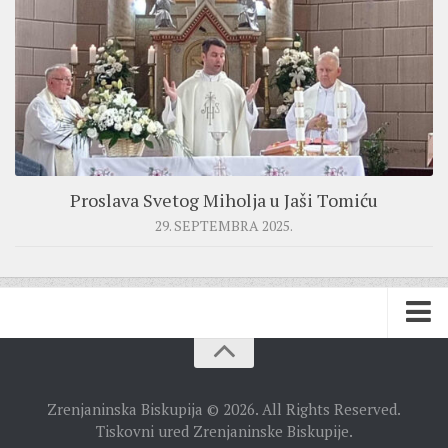
Proslava Svetog Miholja u Jaši Tomiću
29. SEPTEMBRA 2025.
BISKUPIJA
Zrenjaninska Biskupija © 2026. All Rights Reserved.
BISKUPSKI ORDINARIJAT
Tiskovni ured Zrenjaninske Biskupije.