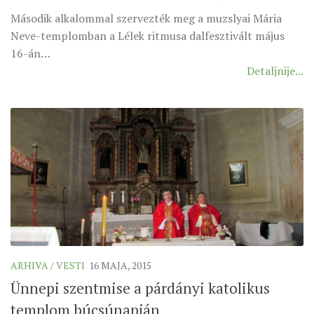
SEVERNI DEKANAT
Második alkalommal szervezték meg a muzslyai Mária
SREDNJI DEKANAT
Neve-templomban a Lélek ritmusa dalfesztivált május
JUŽNI DEKANAT
16-án…
Detaljnije...
ARHIVA
ARHIVA GALERIJA
SINODA
DEKRET
SINODSKA MOLITVA
MOTO I LOGO
SINODSKI URED
KOORDINACIONA GRUPA
RADNE GRUPE SINODE
ARHIVA
/
VESTI
16 MAJA, 2015
SINODSKI VESNIK
Ünnepi szentmise a párdányi katolikus
templom búcsúnapján
ZAŠTITA MALOLJETNIKA