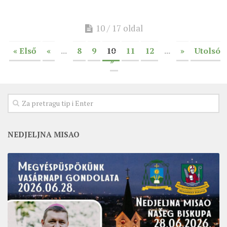
10 / 17 oldal
« Első
«
...
8
9
10
11
12
...
»
Utolsó
»
NEDJELJNA MISAO