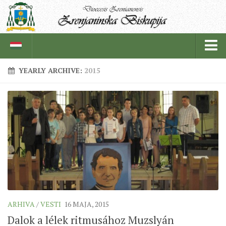
YEARLY ARCHIVE:
2015
BISKUPIJA
BISKUPSKI ORDINARIJAT
ISTORIJAT
CRKVENE INSTITUCIJE
SVEŠTENICI
REDOVNICI
IN MEMORIAM
ARHIVA
/
VESTI
16 MAJA, 2015
ŽUPE
Dalok a lélek ritmusához Muzslyán