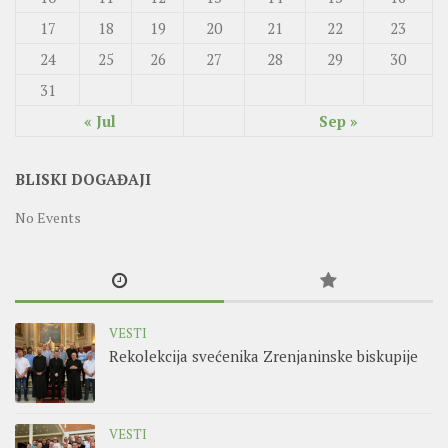
17
18
19
20
21
22
23
24
25
26
27
28
29
30
31
« Jul
Sep »
BLISKI DOGAĐAJI
No Events
VESTI
Rekolekcija svećenika Zrenjaninske biskupije
VESTI