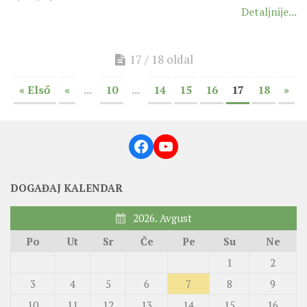
Detaljnije...
17 / 18 oldal
« Első
«
...
10
...
14
15
16
17
18
»
Facebook
YouTube
DOGAĐAJ KALENDAR
2026. Avgust
Po
Ut
Sr
Če
Pe
Su
Ne
1
2
3
4
5
6
7
8
9
10
11
12
13
14
15
16