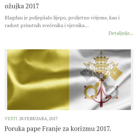
SEVERNI DEKANAT
ožujka 2017
SREDNJI DEKANAT
Blagdan je poljepšalo lijepo, proljetno vrijeme, kao i
JUŽNI DEKANAT
radost prisutnih svećenika i vjernika…
ARHIVA
Detaljnije...
ARHIVA GALERIJA
SINODA
DEKRET
SINODSKA MOLITVA
MOTO I LOGO
SINODSKI URED
KOORDINACIONA GRUPA
RADNE GRUPE SINODE
VESTI
28 FEBRUARA, 2017
SINODSKI VESNIK
Poruka pape Franje za korizmu 2017.
ZAŠTITA MALOLJETNIKA