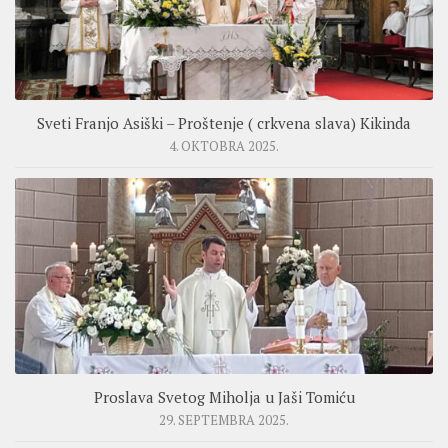
Sveti Franjo Asiški – Proštenje ( crkvena slava) Kikinda
4. OKTOBRA 2025.
Proslava Svetog Miholja u Jaši Tomiću
29. SEPTEMBRA 2025.