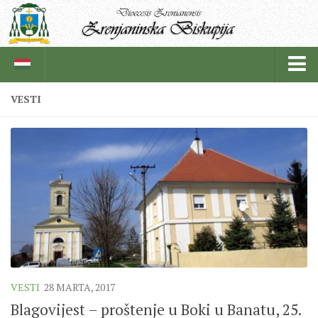
VESTI
BISKUPIJA
BISKUPSKI ORDINARIJAT
ISTORIJAT
CRKVENE INSTITUCIJE
SVEŠTENICI
REDOVNICI
IN MEMORIAM
VESTI
28 MARTA, 2017
ŽUPE
Blagovijest – proštenje u Boki u Banatu, 25.