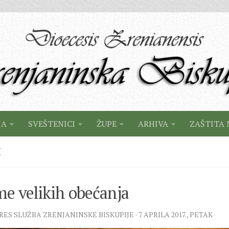
JA
SVEŠTENICI
ŽUPE
ARHIVA
ZAŠTITA 
I
e velikih obećanja
PRES SLUŽBA ZRENJANINSKE BISKUPIJE · 7 APRILA 2017., PETAK