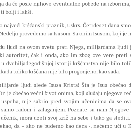
ja da će posle njihove eventualne pobede na izborima
ti bolji i lakši.
o najveći kršćanski praznik, Uskrs. Četrdeset dana smo
Nedelju provedemo sa Isusom. Sa onim Isusom, koji je na
rdu ljudi na ovom svetu prati Njega, milijardama ljud
ki autoritet, čak i onda, ako im zbog ove vere preti
u dvehiljadegodišnjoj istoriji kršćanstva nije bilo to
ikada toliko kršćana nije bilo progonjeno, kao sada.
ilijarde ljudi slede Isusa Krista! Šta je Isus obećao d
On je obećao večni život onima, koji slušaju njegove reč
 uspeha, nije sakrio pred svojim učenicima da se o
i samo radom i zalaganjem. Poznate su nam Njegove re
učenik, mora uzeti svoj križ na sebe i tako ga slediti.
rekao, da – ako ne budemo kao deca -, nećemo ući u K