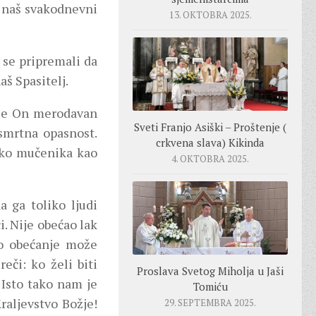
, naš svakodnevni
13. OKTOBRA 2025.
 se pripremali da
š Spasitelj.
i je On merodavan
Sveti Franjo Asiški – Proštenje (
 smrtna opasnost.
crkvena slava) Kikinda
liko mučenika kao
4. OKTOBRA 2025.
a ga toliko ljudi
i. Nije obećao lak
vo obećanje može
či: ko želi biti
Proslava Svetog Miholja u Jaši
 Isto tako nam je
Tomiću
raljevstvo Božje!
29. SEPTEMBRA 2025.