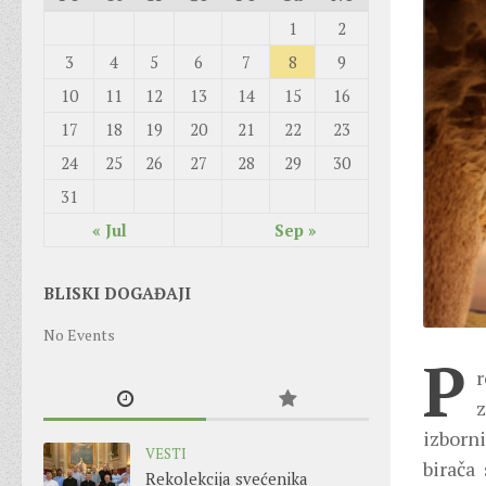
1
2
3
4
5
6
7
8
9
10
11
12
13
14
15
16
17
18
19
20
21
22
23
24
25
26
27
28
29
30
31
« Jul
Sep »
BLISKI DOGAĐAJI
No Events
P
r
z
izborni
VESTI
birača
Rekolekcija svećenika