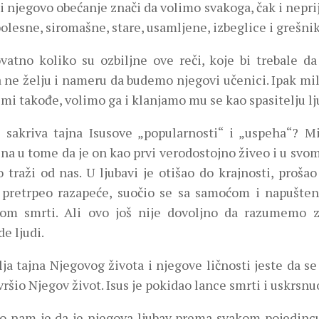
i njegovo obećanje znači da volimo svakoga, čak i neprij
bolesne, siromašne, stare, usamljene, izbeglice i grešni
vatno koliko su ozbiljne ove reči, koje bi trebale d
a ne želju i nameru da budemo njegovi učenici. Ipak mil
i mi takođe, volimo ga i klanjamo mu se kao spasitelju l
 sakriva tajna Isusove „popularnosti“ i „uspeha“? Mi
na u tome da je on kao prvi verodostojno živeo i u svom
 traži od nas. U ljubavi je otišao do krajnosti, prošao
 pretrpeo razapeće, suočio se sa samoćom i napušteno
om smrti. Ali ovo još nije dovoljno da razumemo z
de ljudi.
lja tajna Njegovog života i njegove ličnosti jeste da 
vršio Njegov život. Isus je pokidao lance smrti i uskrsnuo
o nam je da je njegova ljubav prema svakom pojedincu