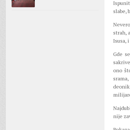
Ispunit
slabe, 
Nevero
strah, 
Isusa, 
Gde se
sakrive
ono što
srama,
deonik
milijar
Najdub
nije za
Pokaza