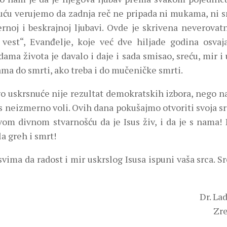
uću verujemo da zadnja reč ne pripada ni mukama, ni s
rnoj i beskrajnoj ljubavi. Ovde je skrivena neverovatn
 vest“, Evanđelje, koje već dve hiljade godina osvaja
dama života je davalo i daje i sada smisao, sreću, mir i
ma do smrti, ako treba i do mučeničke smrti.
vo uskrsnuće nije rezultat demokratskih izbora, nego n
s neizmerno voli. Ovih dana pokušajmo otvoriti svoja sr
vom divnom stvarnošću da je Isus živ, i da je s nama! 
a greh i smrt!
vima da radost i mir uskrslog Isusa ispuni vaša srca. S
Dr. La
Zre