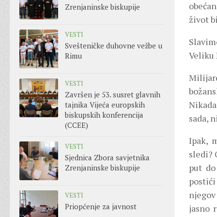
obećan
Zrenjaninske biskupije
život bi
VESTI
Slavim
Svešteničke duhovne vežbe u
Veliku 
Rimu
Milija
VESTI
božans
Završen je 53. susret glavnih
Nikada 
tajnika Vijeća europskih
biskupskih konferencija
sada, n
(CCEE)
Ipak, m
VESTI
sledi? 
Sjednica Zbora savjetnika
put do
Zrenjaninske biskupije
postić
njegov 
VESTI
Priopćenje za javnost
jasno 