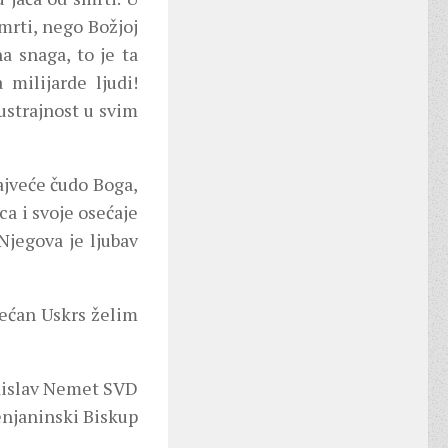
mrti, nego Božjoj
a snaga, to je ta
 milijarde ljudi!
 ustrajnost u svim
ajveće čudo Boga,
ca i svoje osećaje
Njegova je ljubav
rećan Uskrs želim
dislav Nemet SVD
njaninski Biskup