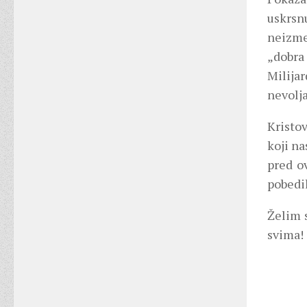
uskrsn
neizme
„dobra
Milijar
nevolja
Kristo
koji na
pred o
pobedil
Želim s
svima!