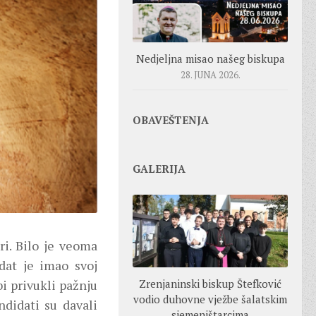
Nedjeljna misao našeg biskupa
28. JUNA 2026.
OBAVEŠTENJA
GALERIJA
ri. Bilo je veoma
dat je imao svoj
i privukli pažnju
Zrenjaninski biskup Štefković
vodio duhovne vježbe šalatskim
ndidati su davali
sjemeništarcima