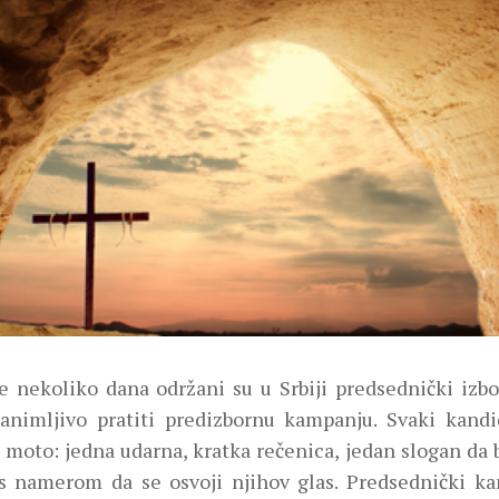
e nekoliko dana održani su u Srbiji predsednički izbo
animljivo pratiti predizbornu kampanju. Svaki kandi
 moto: jedna udarna, kratka rečenica, jedan slogan da b
 s namerom da se osvoji njihov glas. Predsednički ka