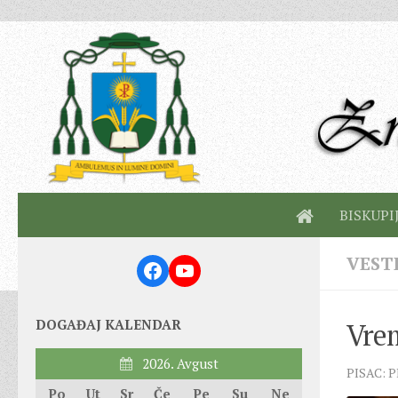
BISKUPI
VEST
Facebook
YouTube
DOGAĐAJ KALENDAR
Vrem
2026. Avgust
PISAC: 
Po
Ut
Sr
Če
Pe
Su
Ne