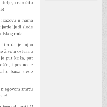
atelje, a naročito
ke!
a izazovu u nama
ijarde ljudi slede
judskog roda.
slim da je tajna
e životu ostvario
 je put križa, put
šću, i postao je
ašto Isusa slede
se njegovom smrću
 je!
 jača od smrti. U