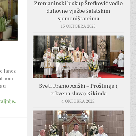
Zrenjaninski biskup Štefković vodio
duhovne vježbe šalatskim
sjemeništarcima
13. OKTOBRA 2025.
c Janez
zlatnom
Sveti Franjo Asiški – Proštenje (
e u
crkvena slava) Kikinda
aljnije...
4. OKTOBRA 2025.