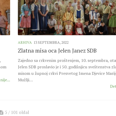
ARHIVA
13 SEPTEMBRA, 2022
Zlatna misa oca Jelen Janez SDB
,
Zajedno sa crkvenim proštenjem, 10. septembra, ota
vnom
Jelen SDB proslavio je i 50. godišnjicu sveštenstva 
misom u župnoj crkvi Presvetog Imena Djevice Marij
nije...
Mužlji…
Det
5 / 101 oldal