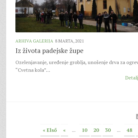
ARHIVA GALERIJA
8 MARTA, 2021
Iz života padejske župe
Ozelenjavanje, uređenje groblja, unošenje drva za ogrev
“Cvetna kola”…
Detalj
« Első
«
...
10
20
30
...
48