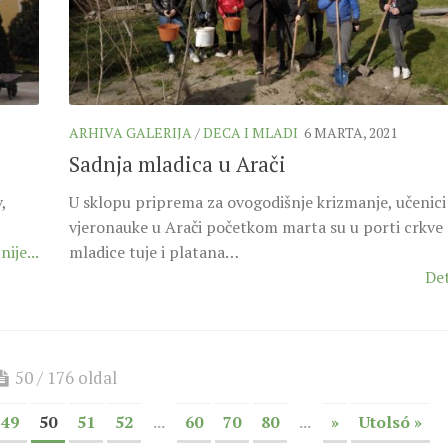
ARHIVA GALERIJA
/
DECA I MLADI
6 MARTA, 2021
Sadnja mladica u Arači
,
U sklopu priprema za ovogodišnje krizmanje, učenici
vjeronauke u Arači početkom marta su u porti crkve s
nije...
mladice tuje i platana…
Det
50 / 176 oldal
49
50
51
52
...
60
70
80
...
»
Utolsó »