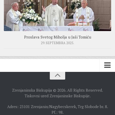
Proslava Svetog Miholja u Jaši Tomiću
29. SEPTEMBRA 2025.
BISKUPIJA
Zrenjaninska Biskupija © 2026. All Rights Reserved.
BISKUPSKI ORDINARIJAT
Tiskovni ured Zrenjaninske Biskupije.
ISTORIJAT
Adres: 23101 Zrenjanin/Nagybecskerek, Trg Slobode br. 8.
Pf.: 98.
CRKVENE INSTITUCIJE