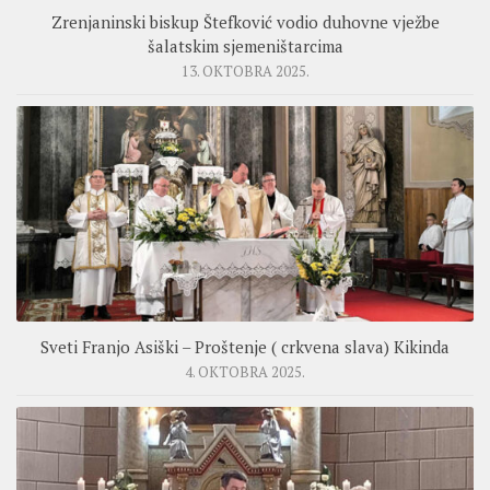
Zrenjaninski biskup Štefković vodio duhovne vježbe
šalatskim sjemeništarcima
13. OKTOBRA 2025.
Sveti Franjo Asiški – Proštenje ( crkvena slava) Kikinda
4. OKTOBRA 2025.