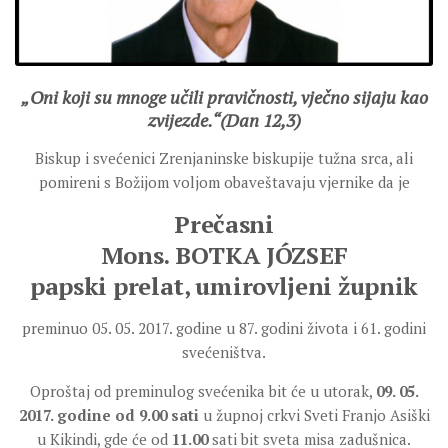
SEVERNI DEKANAT
SREDNJI DEKANAT
JUŽNI DEKANAT
„Oni koji su mnoge učili pravičnosti, vječno sijaju kao
ARHIVA
zvijezde.“(Dan 12,3)
ARHIVA GALERIJA
Biskup i svećenici Zrenjaninske biskupije tužna srca, ali
SINODA
pomireni s Božijom voljom obaveštavaju vjernike da je
DEKRET
Prečasni
SINODSKA MOLITVA
Mons. BOTKA J
ÓZSEF
MOTO I LOGO
papski prelat, umirovljeni župnik
SINODSKI URED
preminuo 05. 05. 2017. godine u 87. godini života i 61. godini
KOORDINACIONA GRUPA
svećeništva.
RADNE GRUPE SINODE
Oproštaj od preminulog svećenika bit će u utorak,
09. 05.
SINODSKI VESNIK
2017. godine od 9.00 sati
u župnoj crkvi Sveti Franjo Asiški
ZAŠTITA MALOLJETNIKA
u Kikindi, gde će od
11.00
sati bit sveta misa zadušnica.