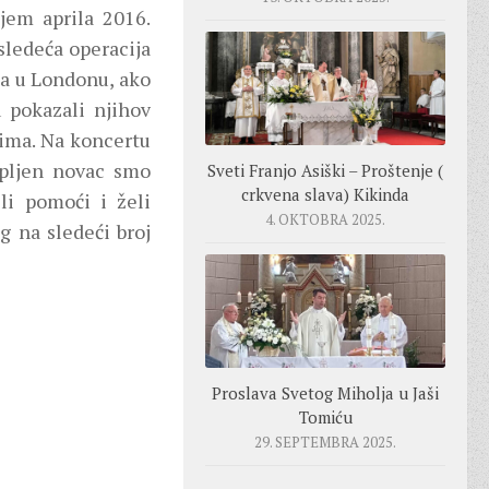
jem aprila 2016.
 sledeća operacija
na u Londonu, ako
u pokazali njihov
jima. Na koncertu
kupljen novac smo
Sveti Franjo Asiški – Proštenje (
crkvena slava) Kikinda
li pomoći i želi
4. OKTOBRA 2025.
g na sledeći broj
Proslava Svetog Miholja u Jaši
Tomiću
29. SEPTEMBRA 2025.