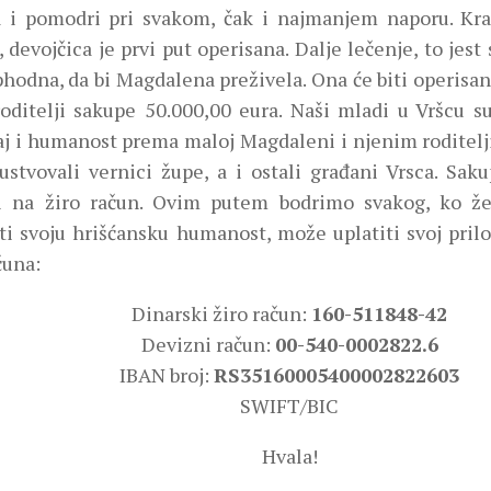
 i pomodri pri svakom, čak i najmanjem naporu. Kra
 devojčica je prvi put operisana. Dalje lečenje, to jest
phodna, da bi Magdalena preživela. Ona će biti operisa
roditelji sakupe 50.000,00 eura. Naši mladi u Vršcu s
aj i humanost prema maloj Magdaleni i njenim roditel
sustvovali vernici župe, a i ostali građani Vrsca. Sa
li na žiro račun. Ovim putem bodrimo svakog, ko že
ti svoju hrišćansku humanost, može uplatiti svoj prilo
čuna:
Dinarski žiro račun:
160-511848-42
Devizni račun:
00-540-0002822.6
IBAN broj:
RS35160005400002822603
SWIFT/BIC
Hvala!