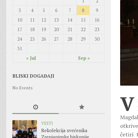
1
2
3
4
5
6
7
8
9
10
11
12
13
14
15
16
17
18
19
20
21
22
23
24
25
26
27
28
29
30
31
« Jul
Sep »
BLISKI DOGAĐAJI
No Events
V
Magdal
VESTI
otkriv
Rekolekcija svećenika
četiri
Zrenjaninske biskupije