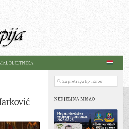
MALOLJETNIKA
arković
NEDJELJNA MISAO