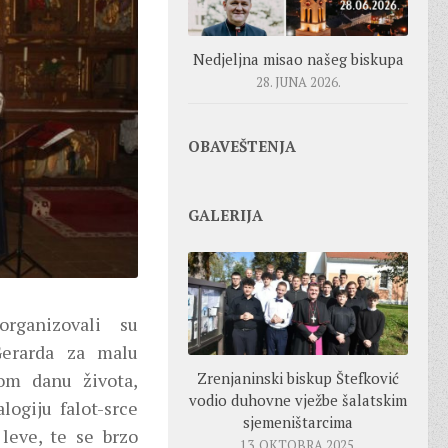
Nedjeljna misao našeg biskupa
28. JUNA 2026.
OBAVEŠTENJA
GALERIJA
organizovali su
Gerarda za malu
om danu života,
Zrenjaninski biskup Štefković
vodio duhovne vježbe šalatskim
logiju falot-srce
sjemeništarcima
leve, te se brzo
13. OKTOBRA 2025.