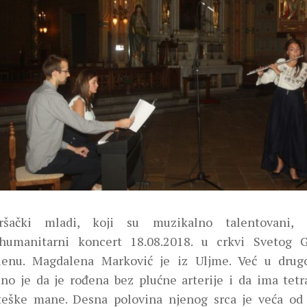
ršački mladi, koji su muzikalno talentovani, 
humanitarni koncert 18.08.2018. u crkvi Svetog 
enu. Magdalena Marković je iz Uljme. Već u drug
eno je da je rođena bez plućne arterije i da ima tetra
 teške mane. Desna polovina njenog srca je veća od 