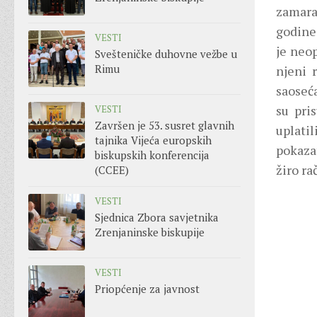
zamara
godine,
VESTI
je neo
Svešteničke duhovne vežbe u
Rimu
njeni 
saoseć
su pri
VESTI
Završen je 53. susret glavnih
uplati
tajnika Vijeća europskih
pokaza
biskupskih konferencija
žiro ra
(CCEE)
VESTI
Sjednica Zbora savjetnika
Zrenjaninske biskupije
VESTI
Priopćenje za javnost