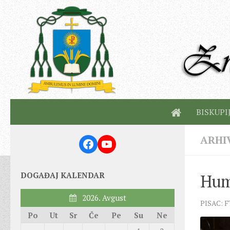
BISKUPI
ARHI
Facebook
YouTube
DOGAĐAJ KALENDAR
Hum
2026. Avgust
PISAC: F
Po
Ut
Sr
Če
Pe
Su
Ne