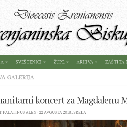
JA
SVEŠTENICI
ŽUPE
ARHIVA
ZAŠTITA 
VA GALERIJA
anitarni koncert za Magdalenu M
T. PALATINUS ALEN · 22 AVGUSTA 2018., SREDA