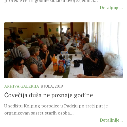
protekle četiri godine služio u ovoj zajednici…
Detaljnije...
ARHIVA GALERIJA
8 JULA, 2019
Čovečija duša ne poznaje godine
U sedištu Kolping porodice u Padeju po treći put je
organizovan susret starih osoba…
Detaljnije...