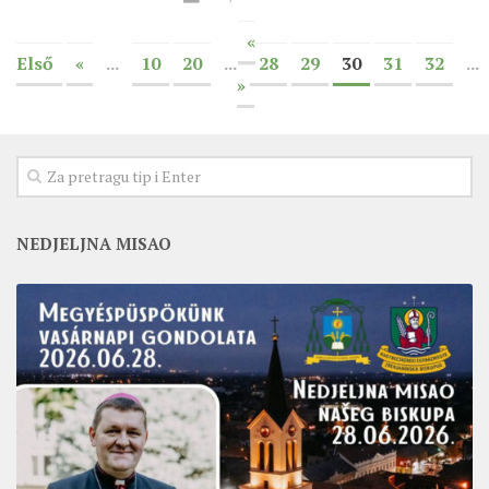
«
Első
«
...
10
20
...
28
29
30
31
32
...
»
NEDJELJNA MISAO