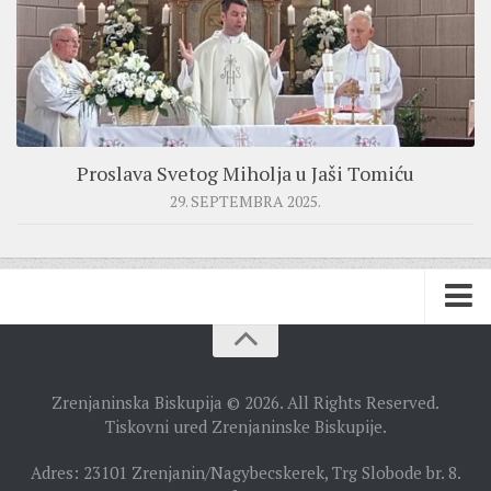
Proslava Svetog Miholja u Jaši Tomiću
29. SEPTEMBRA 2025.
BISKUPIJA
Zrenjaninska Biskupija © 2026. All Rights Reserved.
BISKUPSKI ORDINARIJAT
Tiskovni ured Zrenjaninske Biskupije.
ISTORIJAT
Adres: 23101 Zrenjanin/Nagybecskerek, Trg Slobode br. 8.