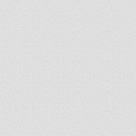
MOTO I LOGO
SINODSKI URED
KOORDINACIONA GRUPA
RADNE GRUPE SINODE
SINODSKI VESNIK
ZAŠTITA MALOLJETNIKA