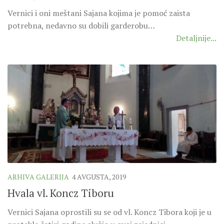
SEVERNI DEKANAT
Vernici i oni meštani Sajana kojima je pomoć zaista
SREDNJI DEKANAT
potrebna, nedavno su dobili garderobu…
JUŽNI DEKANAT
Detaljnije...
ARHIVA
ARHIVA GALERIJA
SINODA
DEKRET
SINODSKA MOLITVA
MOTO I LOGO
SINODSKI URED
KOORDINACIONA GRUPA
ARHIVA GALERIJA
4 AVGUSTA, 2019
RADNE GRUPE SINODE
Hvala vl. Koncz Tiboru
SINODSKI VESNIK
Vernici Sajana oprostili su se od vl. Koncz Tibora koji je u
ZAŠTITA MALOLJETNIKA