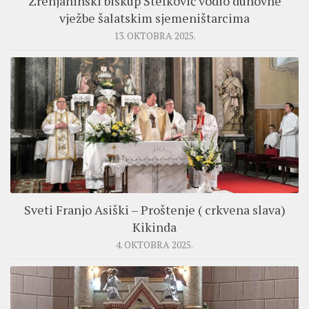
Zrenjaninski biskup Štefković vodio duhovne
vježbe šalatskim sjemeništarcima
13. OKTOBRA 2025.
Sveti Franjo Asiški – Proštenje ( crkvena slava)
Kikinda
4. OKTOBRA 2025.