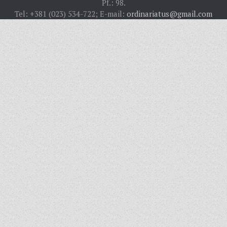
Pf.: 98.
CRKVENE INSTITUCIJE
Tel: +381 (023) 534-722; E-mail:
ordinariatus@gmail.com
SVEŠTENICI
REDOVNICI
IN MEMORIAM
ŽUPE
SEVERNI DEKANAT
SREDNJI DEKANAT
JUŽNI DEKANAT
ARHIVA
ARHIVA GALERIJA
SINODA
DEKRET
SINODSKA MOLITVA