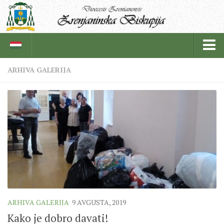
ARHIVA GALERIJA
BISKUPIJA
BISKUPSKI ORDINARIJAT
ISTORIJAT
CRKVENE INSTITUCIJE
SVEŠTENICI
REDOVNICI
IN MEMORIAM
ARHIVA GALERIJA
9 AVGUSTA, 2019
ŽUPE
Kako je dobro davati!