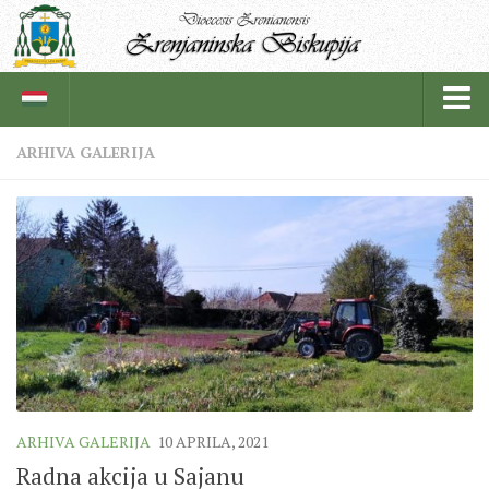
ARHIVA GALERIJA
BISKUPIJA
BISKUPSKI ORDINARIJAT
ISTORIJAT
CRKVENE INSTITUCIJE
SVEŠTENICI
REDOVNICI
IN MEMORIAM
ARHIVA GALERIJA
10 APRILA, 2021
ŽUPE
Radna akcija u Sajanu