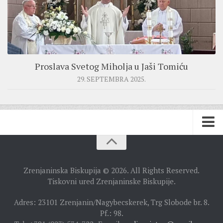
Proslava Svetog Miholja u Jaši Tomiću
29. SEPTEMBRA 2025.
BISKUPIJA
Zrenjaninska Biskupija © 2026. All Rights Reserved.
BISKUPSKI ORDINARIJAT
Tiskovni ured Zrenjaninske Biskupije.
ISTORIJAT
Adres: 23101 Zrenjanin/Nagybecskerek, Trg Slobode br. 8.
Pf.: 98.
CRKVENE INSTITUCIJE