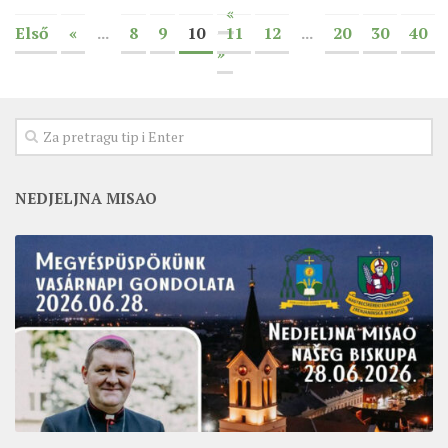
«
Első
«
...
8
9
10
11
12
...
20
30
40
»
NEDJELJNA MISAO