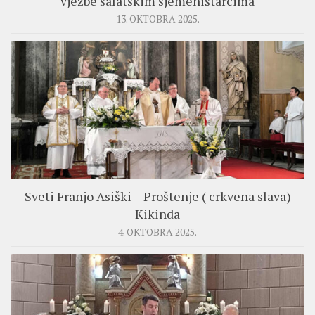
vježbe šalatskim sjemeništarcima
13. OKTOBRA 2025.
Sveti Franjo Asiški – Proštenje ( crkvena slava)
Kikinda
4. OKTOBRA 2025.