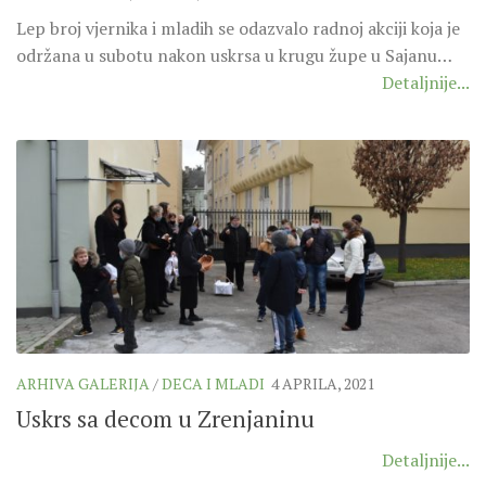
SEVERNI DEKANAT
Lep broj vjernika i mladih se odazvalo radnoj akciji koja je
SREDNJI DEKANAT
održana u subotu nakon uskrsa u krugu župe u Sajanu…
JUŽNI DEKANAT
Detaljnije...
ARHIVA
ARHIVA GALERIJA
SINODA
DEKRET
SINODSKA MOLITVA
MOTO I LOGO
SINODSKI URED
KOORDINACIONA GRUPA
ARHIVA GALERIJA
/
DECA I MLADI
4 APRILA, 2021
RADNE GRUPE SINODE
Uskrs sa decom u Zrenjaninu
SINODSKI VESNIK
Detaljnije...
ZAŠTITA MALOLJETNIKA