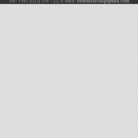
Tel: +381 (023) 534-722; E-mail:
ordinariatus@gmail.com
SVEŠTENICI
REDOVNICI
IN MEMORIAM
ŽUPE
SEVERNI DEKANAT
SREDNJI DEKANAT
JUŽNI DEKANAT
ARHIVA
ARHIVA GALERIJA
SINODA
DEKRET
SINODSKA MOLITVA
MOTO I LOGO