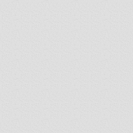
SINODSKI URED
KOORDINACIONA GRUPA
RADNE GRUPE SINODE
SINODSKI VESNIK
ZAŠTITA MALOLJETNIKA