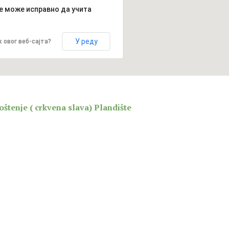
е може исправно да учита
У реду
 овог веб-сајта?
štenje ( crkvena slava) Plandište