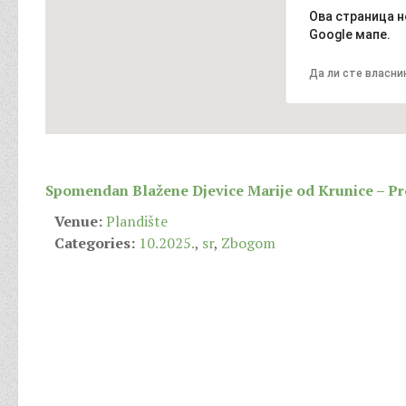
Ова страница н
Google мапе.
Да ли сте власник
Spomendan Blažene Djevice Marije od Krunice – Pro
Venue:
Plandište
Categories:
10.2025.
,
sr
,
Zbogom