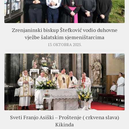
Zrenjaninski biskup Štefković vodio duhovne
vježbe šalatskim sjemeništarcima
13. OKTOBRA 2025.
Sveti Franjo Asiški – Proštenje ( crkvena slava)
Kikinda