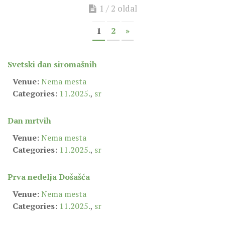
SEVERNI DEKANAT
1 / 2 oldal
SREDNJI DEKANAT
1
2
»
JUŽNI DEKANAT
ARHIVA
Svetski dan siromašnih
ARHIVA GALERIJA
Venue:
Nema mesta
SINODA
Categories:
11.2025.
,
sr
DEKRET
Dan mrtvih
SINODSKA MOLITVA
MOTO I LOGO
Venue:
Nema mesta
Categories:
11.2025.
,
sr
SINODSKI URED
KOORDINACIONA GRUPA
Prva nedelja Došašća
RADNE GRUPE SINODE
Venue:
Nema mesta
SINODSKI VESNIK
Categories:
11.2025.
,
sr
ZAŠTITA MALOLJETNIKA