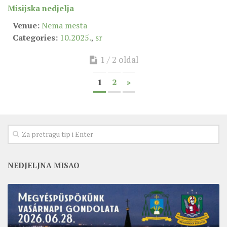
Misijska nedjelja
Venue:
Nema mesta
Categories:
10.2025.
,
sr
1 / 2 oldal
1
2
»
NEDJELJNA MISAO