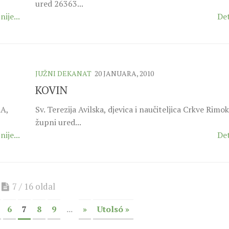
ured 26363...
nije...
Det
JUŽNI DEKANAT
20 JANUARA, 2010
KOVIN
KA,
Sv. Terezija Avilska, djevica i naučiteljica Crkve Rimok
župni ured...
nije...
Det
7 / 16 oldal
6
7
8
9
...
»
Utolsó »