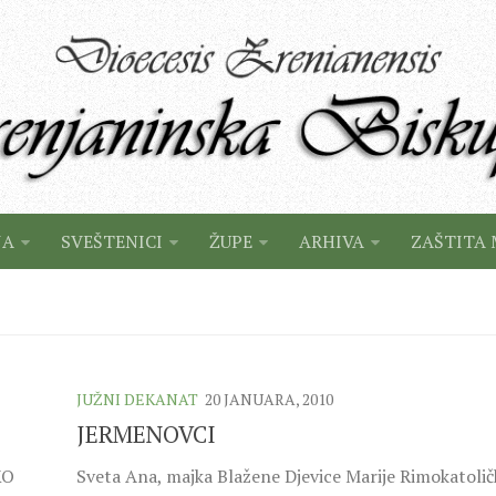
JA
SVEŠTENICI
ŽUPE
ARHIVA
ZAŠTITA 
JUŽNI DEKANAT
20 JANUARA, 2010
JERMENOVCI
KO
Sveta Ana, majka Blažene Djevice Marije Rimokatolič