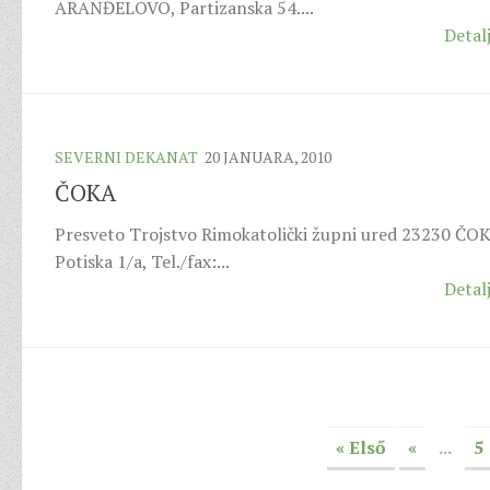
ARANĐELOVO, Partizanska 54....
Detalj
SEVERNI DEKANAT
20 JANUARA, 2010
ČOKA
Presveto Trojstvo Rimokatolički župni ured 23230 ČO
Potiska 1/a, Tel./fax:...
Detalj
« Első
«
...
5