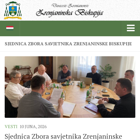
SJEDNICA ZBORA SAVJETNIKA ZRENJANINSKE BISKUPIJE
BISKUPIJA
BISKUPSKI ORDINARIJAT
ISTORIJAT
CRKVENE INSTITUCIJE
SVEŠTENICI
REDOVNICI
IN MEMORIAM
VESTI
10 JUNA, 2026
ŽUPE
Sjednica Zbora savjetnika Zrenjaninske