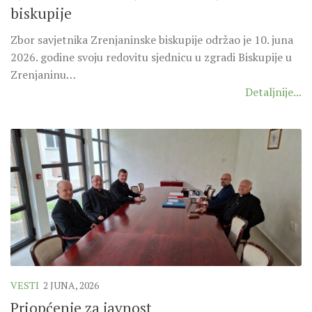
SEVERNI DEKANAT
biskupije
SREDNJI DEKANAT
Zbor savjetnika Zrenjaninske biskupije održao je 10. juna
JUŽNI DEKANAT
2026. godine svoju redovitu sjednicu u zgradi Biskupije u
ARHIVA
Zrenjaninu…
Detaljnije...
ARHIVA GALERIJA
SINODA
DEKRET
SINODSKA MOLITVA
MOTO I LOGO
SINODSKI URED
KOORDINACIONA GRUPA
RADNE GRUPE SINODE
SINODSKI VESNIK
VESTI
2 JUNA, 2026
Priopćenje za javnost
ZAŠTITA MALOLJETNIKA