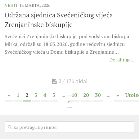
VESTI
18 MARTA, 2026
Održana sjednica Svećeničkog vijeća
Zrenjaninske biskupije
Svećenici Zrenjaninske biskupije, pod vodstvom biskupa
Mirka, održali su 18.03.2026. godine redovitu sjednicu
Svećeničkog vijeća u Domu biskupije u Zrenjaninu…
Detaljnije...
2 / 176 oldal
«
1
2
3
4
5
...
10
20
30
...
»
Utols
»