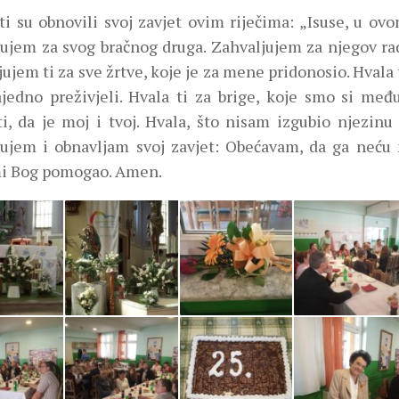
ti su obnovili svoj zavjet ovim riječima: „Isuse, u ov
jujem za svog bračnog druga. Zahvaljujem za njegov rad
ujem ti za sve žrtve, koje je za mene pridonosio. Hvala 
jedno preživjeli. Hvala ti za brige, koje smo si među
i, da je moj i tvoj. Hvala, što nisam izgubio njezinu 
jujem i obnavljam svoj zavjet: Obećavam, da ga neću 
i Bog pomogao. Amen.