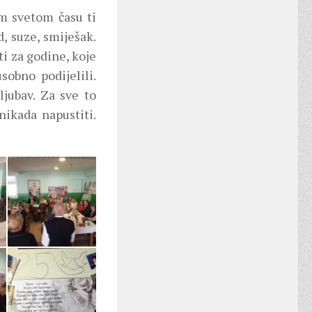
om svetom času ti
, suze, smiješak.
ti za godine, koje
sobno podijelili.
ljubav. Za sve to
nikada napustiti.