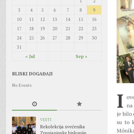
1
2
3
4
5
6
7
8
9
10
11
12
13
14
15
16
17
18
19
20
21
22
23
24
25
26
27
28
29
30
31
« Jul
Sep »
BLISKI DOGAĐAJI
No Events
I
ov
na
je bilo
VESTI
su to 
Rekolekcija svećenika
Mónika
Zrenjaninske biskupije