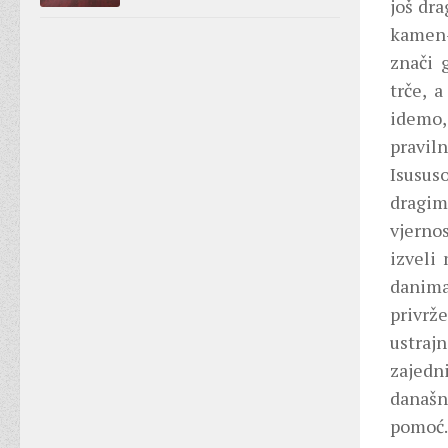
još dra
kamen-
znači 
trče, 
idemo,
pravil
Isusus
dragim
vjernos
izveli
danima
privrž
ustraj
zajedn
današn
pomoć.