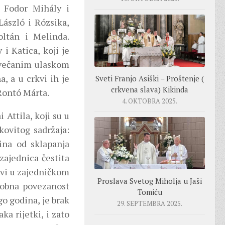
, Fodor Mihály i
László i Rózsika,
oltán i Melinda.
i Katica, koji je
 svečanim ulaskom
, a u crkvi ih je
Sveti Franjo Asiški – Proštenje (
crkvena slava) Kikinda
 Rontó Márta.
4. OKTOBRA 2025.
 Attila, koji su u
kovitog sadržaja:
ina od sklapanja
zajednica čestita
ivi u zajedničkom
Proslava Svetog Miholja u Jaši
sobna povezanost
Tomiću
go godina, je brak
29. SEPTEMBRA 2025.
ka rijetki, i zato