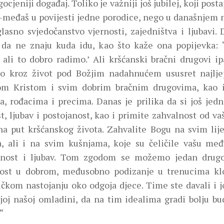
gocjeniji događaj. Toliko je važniji još jubilej, koji pos
međaš u povijesti jedne porodice, nego u današnjem 
glasno svjedočanstvo vjernosti, zajedništva i ljubavi.
a da ne znaju kuda idu, kao što kaže ona popijevka:
 ali to dobro radimo.’ Ali kršćanski bračni drugovi i
no kroz život pod Božjim nadahnućem ususret najlj
om Kristom i svim dobrim bračnim drugovima, kao i
a, rođacima i precima. Danas je prilika da si još jed
t, ljubav i postojanost, kao i primite zahvalnost od va
 na put kršćanskog života. Zahvalite Bogu na svim li
, ali i na svim kušnjama, koje su čeličile vašu međ
enost i ljubav. Tom zgodom se možemo jedan drugo
nost u dobrom, međusobno podizanje u trenucima klo
ičkom nastojanju oko odgoja djece. Time ste davali i j
joj našoj omladini, da na tim idealima gradi bolju b
“