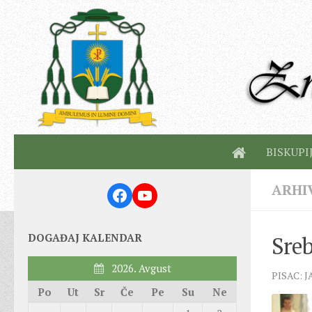
BISKUPI
ARHI
Facebook
YouTube
DOGAĐAJ KALENDAR
Sreb
2026. Avgust
PISAC: 
Po
Ut
Sr
Če
Pe
Su
Ne