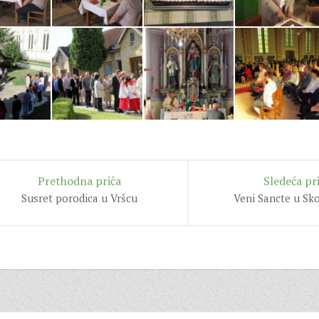
Prethodna priča
Sledeća pr
Susret porodica u Vršcu
Veni Sancte u Sk