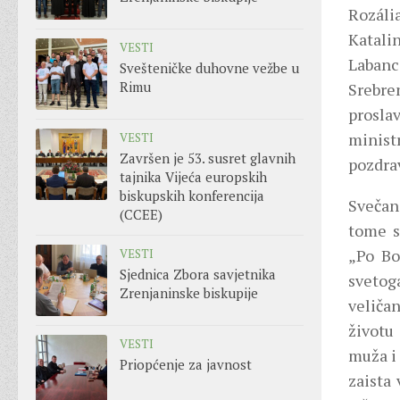
Rozáli
Katalin
VESTI
Labanc
Svešteničke duhovne vežbe u
Rimu
Srebren
proslav
ministr
VESTI
Završen je 53. susret glavnih
pozdrav
tajnika Vijeća europskih
biskupskih konferencija
Svečano
(CCEE)
tome s
„Po Bo
VESTI
Sjednica Zbora savjetnika
svetog
Zrenjaninske biskupije
veličan
životu
VESTI
muža i 
Priopćenje za javnost
zaista 