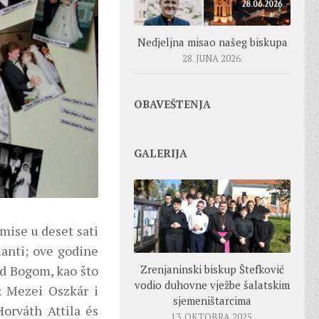
Nedjeljna misao našeg biskupa
28. JUNA 2026.
OBAVEŠTENJA
GALERIJA
mise u deset sati
lanti; ove godine
red Bogom, kao što
Zrenjaninski biskup Štefković
vodio duhovne vježbe šalatskim
i: Mezei Oszkár i
sjemeništarcima
orváth Attila és
13. OKTOBRA 2025.