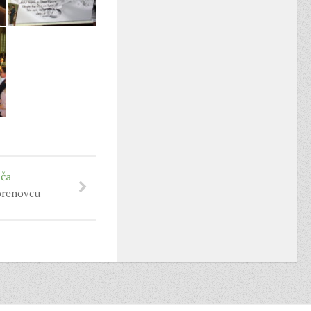
iča
orenovcu