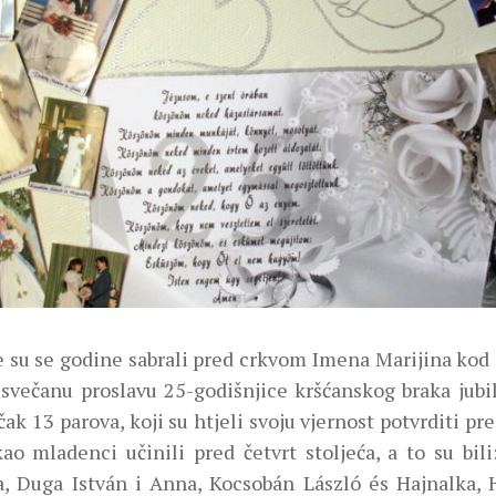
e su se godine sabrali pred crkvom Imena Marijina kod 
 svečanu proslavu 25-godišnjice kršćanskog braka jubi
 čak 13 parova, koji su htjeli svoju vjernost potvrditi p
kao mladenci učinili pred četvrt stoljeća, a to su bil
, Duga István i Anna, Kocsobán László és Hajnalka, H