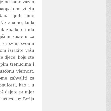
taje ne samo važan
naopakom svijetu
 Danas ljudi samo
 ‘Ne znamo, kuda
pak znadu, da idu
epšem susretu za
 sa svim svojim
nom izrazite vašu
še djece, koju ste
jepim trenucima i
usobnu vjernost,
me zahvaliti za
nulosti, kao i u
oš dajete primjer
udućnost uz Božju