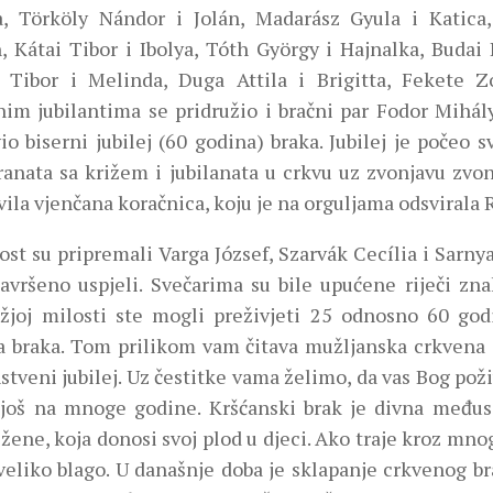
a, Törköly Nándor i Jolán, Madarász Gyula i Katica
, Kátai Tibor i Ibolya, Tóth György i Hajnalka, Budai 
 Tibor i Melinda, Duga Attila i Brigitta, Fekete Z
im jubilantima se pridružio i bračni par Fodor Mihály 
io biserni jubilej (60 godina) braka. Jubilej je počeo
anata sa križem i jubilanata u crkvu uz zvonjavu zvona
ila vjenčana koračnica, koju je na orguljama odsvirala
st su pripremali Varga József, Szarvák Cecília i Sarnyai
avršeno uspjeli. Svečarima su bile upućene riječi zna
žjoj milosti ste mogli preživjeti 25 odnosno 60 god
a braka. Tom prilikom vam čitava mužljanska crkvena 
stveni jubilej. Uz čestitke vama želimo, da vas Bog pož
 još na mnoge godine. Kršćanski brak je divna među
žene, koja donosi svoj plod u djeci. Ako traje kroz mno
veliko blago. U današnje doba je sklapanje crkvenog bra