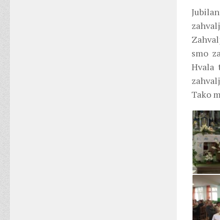
Jubilan
zahval
Zahvalj
smo za
Hvala t
zahval
Tako m