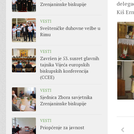
delega
Zrenjaninske biskupije
Kiš Ern
VESTI
Svešteničke duhovne vežbe u
Rimu
VESTI
Završen je 53. susret glavnih
tajnika Vijeća europskih
biskupskih konferencija
(CCEE)
VESTI
Sjednica Zbora savjetnika
Zrenjaninske biskupije
VESTI
Priopćenje za javnost