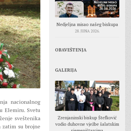
Nedjeljna misao našeg biskupa
28. JUNA 2026.
OBAVEŠTENJA
GALERIJA
nja nacionalnog
 u Elemiru. Svetu
uženje sveštenika
Zrenjaninski biskup Štefković
vodio duhovne vježbe šalatskim
 zatim su brojne
sjemeništarcima