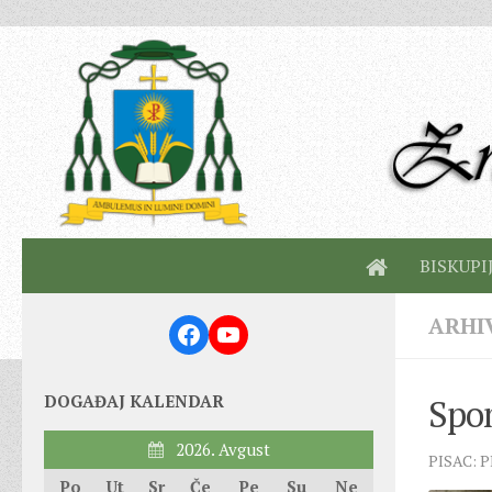
BISKUPI
ARHI
Facebook
YouTube
DOGAĐAJ KALENDAR
Spo
2026. Avgust
PISAC: 
Po
Ut
Sr
Če
Pe
Su
Ne