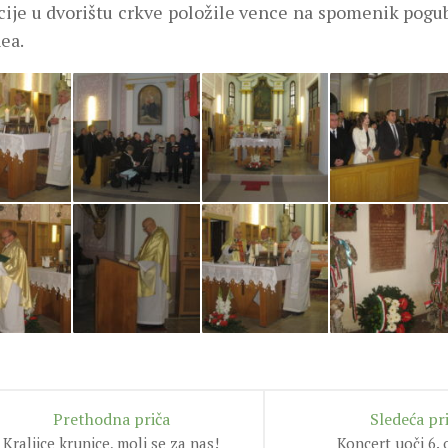
cije u dvorištu crkve položile vence na spomenik pogu
ea.
Prethodna priča
Sledeća pr
Kraljice krunice, moli se za nas!
Koncert uoči 6.