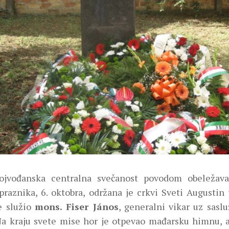
ojvođanska centralna svečanost povodom obeležava
praznika, 6. oktobra, održana je crkvi Sveti Augustin
e služio
mons. Fiser János
, generalni vikar uz sasl
Na kraju svete mise hor je otpevao mađarsku himnu, a