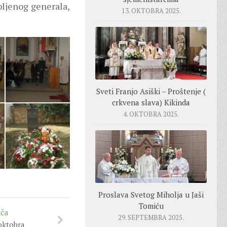
bljenog generala,
13. OKTOBRA 2025.
Sveti Franjo Asiški – Proštenje (
crkvena slava) Kikinda
4. OKTOBRA 2025.
Proslava Svetog Miholja u Jaši
Tomiću
iča
29. SEPTEMBRA 2025.
 oktobra