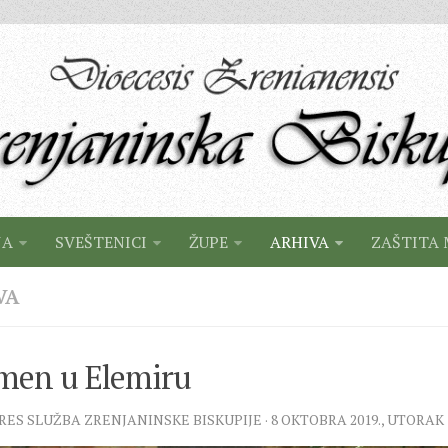
JA
SVEŠTENICI
ŽUPE
ARHIVA
ZAŠTITA 
VA
men u Elemiru
PRES SLUŽBA ZRENJANINSKE BISKUPIJE · 8 OKTOBRA 2019., UTORAK