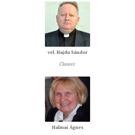
SEVERNI DEKANAT
SREDNJI DEKANAT
JUŽNI DEKANAT
ARHIVA
ARHIVA GALERIJA
SINODA
vel. Hajdu Sándor
DEKRET
Članovi:
SINODSKA MOLITVA
MOTO I LOGO
SINODSKI URED
KOORDINACIONA GRUPA
RADNE GRUPE SINODE
SINODSKI VESNIK
Halmai Ágnes
ZAŠTITA MALOLJETNIKA