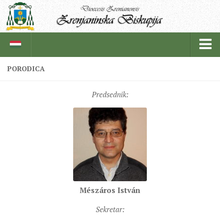
PORODICA
BISKUPIJA
Predsednik:
BISKUPSKI ORDINARIJAT
ISTORIJAT
CRKVENE INSTITUCIJE
SVEŠTENICI
REDOVNICI
IN MEMORIAM
Mészáros István
ŽUPE
Sekretar: