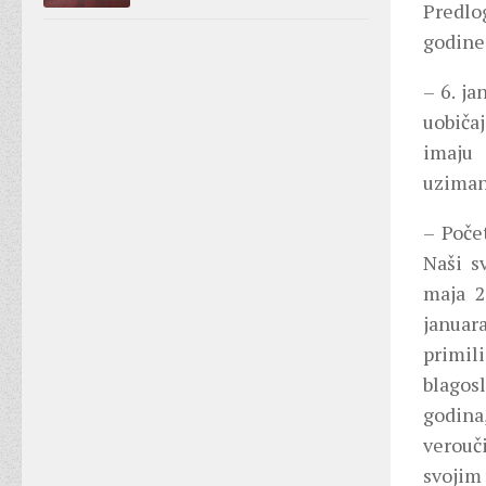
Predlo
godine
– 6. j
uobičaj
imaju 
uziman
– Poče
Naši s
maja 2
januar
primil
blagos
godina
verouč
svojim