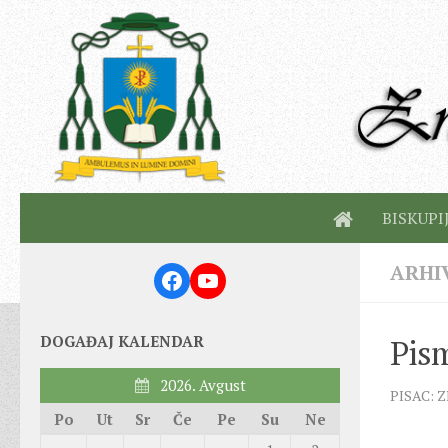
BISKUPI
ARHI
Facebook
YouTube
DOGAĐAJ KALENDAR
Pism
2026. Avgust
PISAC: 
Po
Ut
Sr
Če
Pe
Su
Ne