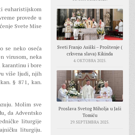
i euharistijskom
o vreme provede u
aćenje Svete Mise
Sveti Franjo Asiški – Proštenje (
ko se neko oseća
crkvena slava) Kikinda
žen virusom, neka
4. OKTOBRA 2025.
u karantinu i bore
 više ljudi, njih
kan. § 871, kan.
azuju. Molim sve
Proslava Svetog Miholja u Jaši
adu, da Adventsko
Tomiću
dničke liturgije
29. SEPTEMBRA 2025.
jničku liturgiju.