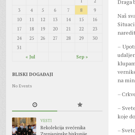
1
2
Draga b
3
4
5
6
7
8
9
Naš sv
10
11
12
13
14
15
16
Situac
17
18
19
20
21
22
23
naredi
24
25
26
27
28
29
30
– Upot
31
udalje
« Jul
Sep »
klupam
vernike
BLISKI DOGAĐAJI
na min
No Events
– Crkv
– Svete
koje d
VESTI
Rekolekcija svećenika
– Svet
Zrenjaninske biskupije