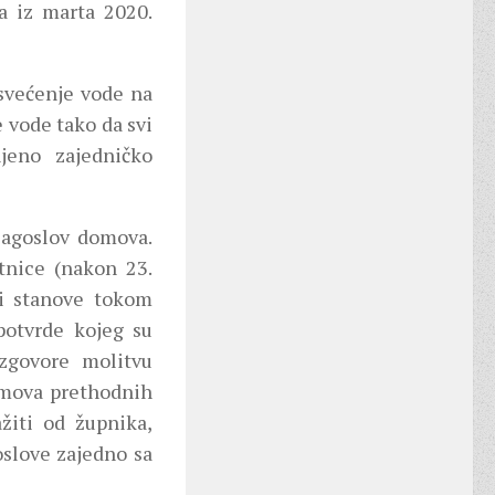
a iz marta 2020.
osvećenje vode na
 vode tako da svi
njeno zajedničko
blagoslov domova.
tnice (nakon 23.
 i stanove tokom
potvrde kojeg su
zgovore molitvu
domova prethodnih
žiti od župnika,
oslove zajedno sa