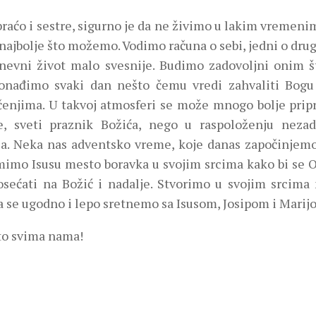
raćo i sestre, sigurno je da ne živimo u lakim vremenim
ajbolje što možemo. Vodimo računa o sebi, jedni o drug
nevni život malo svesnije. Budimo zadovoljni onim š
ronađimo svaki dan nešto čemu vredi zahvaliti Bog
čenjima. U takvoj atmosferi se može mnogo bolje prip
e, sveti praznik Božića, nego u raspoloženju nezado
ja. Neka nas adventsko vreme, koje danas započinjemo,
mimo Isusu mesto boravka u svojim srcima kako bi se
osećati na Božić i nadalje. Stvorimo u svojim srcim
a se ugodno i lepo sretnemo sa Isusom, Josipom i Marij
to svima nama!