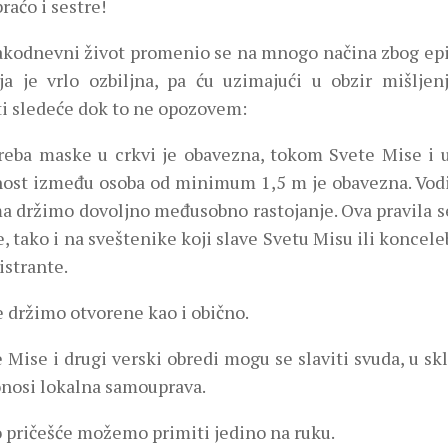
raćo i sestre!
akodnevni život promenio se na mnogo načina zbog ep
ija je vrlo ozbiljna, pa ću uzimajući u obzir mišlje
ti sledeće dok to ne opozovem:
reba maske u crkvi je obavezna, tokom Svete Mise i u
nost između osoba od minimum 1,5 m je obavezna. Vodi
a držimo dovoljno međusobno rastojanje. Ova pravila 
, tako i na sveštenike koji slave Svetu Misu ili konceleb
istrante.
e držimo otvorene kao i obično.
 Mise i drugi verski obredi mogu se slaviti svuda, u sk
onosi lokalna samouprava.
o pričešće možemo primiti jedino na ruku.