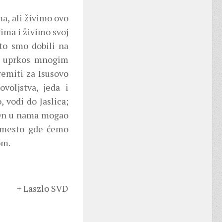
a, ali živimo ovo
ima i živimo svoj
to smo dobili na
u uprkos mnogim
remiti za Isusovo
voljstva, jeda i
 vodi do Jaslica;
 On u nama mogao
a mesto gde ćemo
om.
+ Laszlo SVD