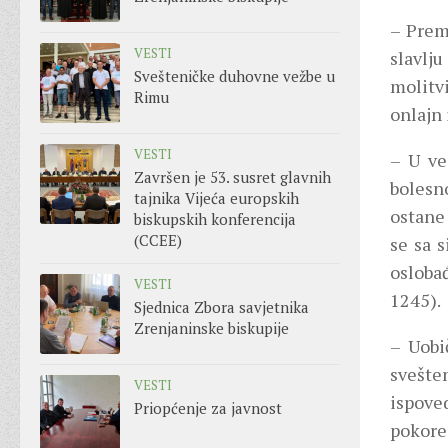
– Prem
VESTI
slavlj
Svešteničke duhovne vežbe u
molitvi
Rimu
onlajn 
VESTI
– U ve
Završen je 53. susret glavnih
bolesn
tajnika Vijeća europskih
ostane 
biskupskih konferencija
(CCEE)
se sa s
osloba
VESTI
1245).
Sjednica Zbora savjetnika
Zrenjaninske biskupije
– Uobi
svešte
VESTI
ispove
Priopćenje za javnost
pokore