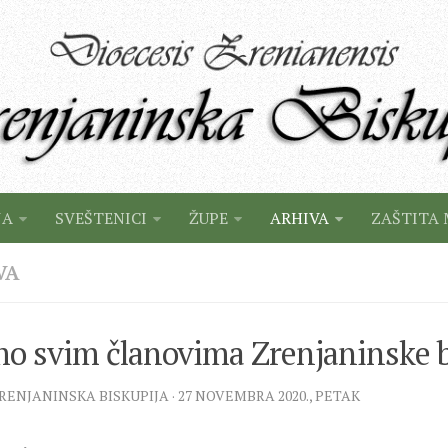
JA
SVEŠTENICI
ŽUPE
ARHIVA
ZAŠTITA 
VA
o svim članovima Zrenjaninske b
ZRENJANINSKA BISKUPIJA · 27 NOVEMBRA 2020., PETAK