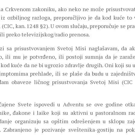
a Crkvenom zakoniku, ako neko ne može prisustvovat
u iz ozbiljnog razloga, preporučljivo je da kod kuće t
 (CIC, kan. 1248 §2). U ovom slučaju, preporučuje se pr
ili preko televizijskog/radio prenosa.
zi sa prisustvovanjem Svetoj Misi naglašavam, da a
o, ili mu je potvrđeno, ili postoji sumnja da je zara
kod kuće da ne bi ugrozio zdravlje drugih. Oni koji su 
imptomima prehlade, ili se plaše da budu u zajedništvu
đam obaveze ličnog prisustvovanja Svetoj Misi (CIC 
čajene Svete ispovedi u Adventu se ove godine otk
nike, đakone i laike koji su aktivni u pastoralnom r
danje organizuju sa opštim odrešenjem u sklopu zaje
. Zabranjeno je pozivanje sveštenika-gostiju na poka