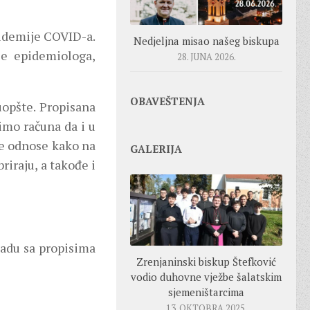
idemije COVID-a.
Nedjeljna misao našeg biskupa
nje epidemiologa,
28. JUNA 2026.
OBAVEŠTENJA
opšte. Propisana
mo računa da i u
se odnose kako na
GALERIJA
riraju, a takođe i
ladu sa propisima
Zrenjaninski biskup Štefković
vodio duhovne vježbe šalatskim
sjemeništarcima
13. OKTOBRA 2025.