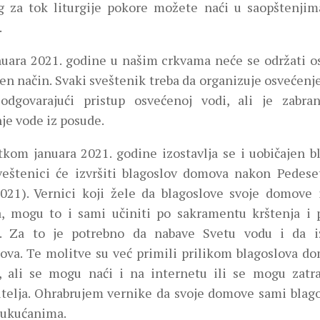
g za tok liturgije pokore možete naći u saopštenjim
.
anuara 2021. godine u našim crkvama neće se održati 
en način. Svaki sveštenik treba da organizuje osvećenje
odgovarajući pristup osvećenoj vodi, ali je zabra
je vode iz posude.
tkom januara 2021. godine izostavlja se i uobičajen 
veštenici će izvršiti blagoslov domova nakon Pedese
021). Vernici koji žele da blagoslove svoje domove
a, mogu to i sami učiniti po sakramentu krštenja i 
i. Za to je potrebno da nabave Svetu vodu i da i
lova. Te molitve su već primili prilikom blagoslova 
, ali se mogu naći i na internetu ili se mogu zatra
itelja. Ohrabrujem vernike da svoje domove sami blag
 ukućanima.