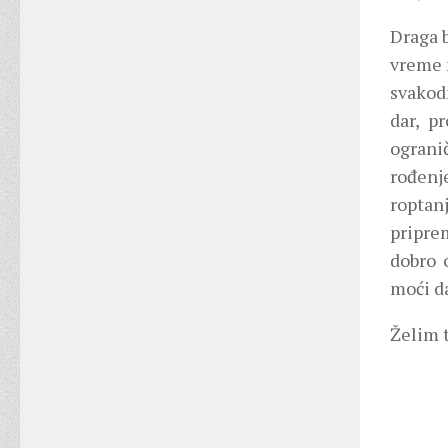
Draga b
vreme n
svakod
dar, p
ograni
rođenj
roptan
pripre
dobro 
moći d
Želim 