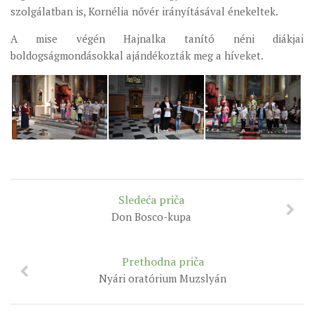
szolgálatban is, Kornélia nővér irányításával énekeltek.
A mise végén Hajnalka tanító néni diákjai
boldogságmondásokkal ajándékozták meg a híveket.
Sledeća priča
Don Bosco-kupa
Prethodna priča
Nyári oratórium Muzslyán