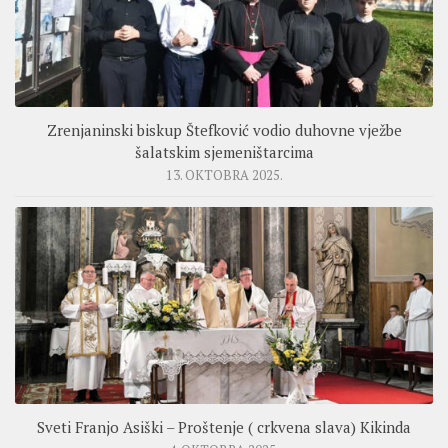
Zrenjaninski biskup Štefković vodio duhovne vježbe
šalatskim sjemeništarcima
13. OKTOBRA 2025.
Sveti Franjo Asiški – Proštenje ( crkvena slava) Kikinda