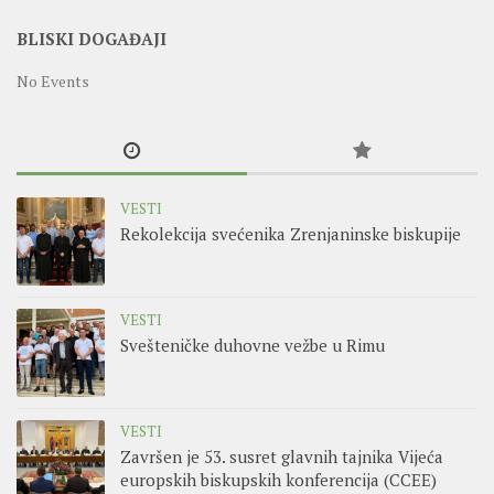
BLISKI DOGAĐAJI
No Events
VESTI
Rekolekcija svećenika Zrenjaninske biskupije
VESTI
Svešteničke duhovne vežbe u Rimu
VESTI
Završen je 53. susret glavnih tajnika Vijeća
europskih biskupskih konferencija (CCEE)