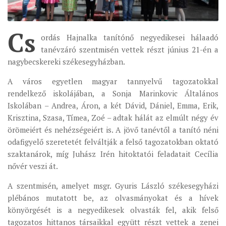
SEVERNI DEKANAT
SREDNJI DEKANAT
Cs
JUŽNI DEKANAT
ordás Hajnalka tanítónő negyedikesei hálaadó
tanévzáró szentmisén vettek részt június 21-én a
ARHIVA
nagybecskereki székesegyházban.
ARHIVA GALERIJA
A város egyetlen magyar tannyelvű tagozatokkal
SINODA
rendelkező iskolájában, a Sonja Marinkovic Általános
DEKRET
Iskolában – Andrea, Áron, a két Dávid, Dániel, Emma, Erik,
Krisztina, Szasa, Tímea, Zoé – adtak hálát az elmúlt négy év
SINODSKA MOLITVA
örömeiért és nehézségeiért is. A jövő tanévtől a tanító néni
MOTO I LOGO
odafigyelő szeretetét felváltják a felső tagozatokban oktató
szaktanárok, míg Juhász Irén hitoktatói feladatait Cecília
SINODSKI URED
nővér veszi át.
KOORDINACIONA GRUPA
A szentmisén, amelyet msgr. Gyuris László székesegyházi
RADNE GRUPE SINODE
plébános mutatott be, az olvasmányokat és a hívek
SINODSKI VESNIK
könyörgését is a negyedikesek olvasták fel, akik felső
ZAŠTITA MALOLJETNIKA
tagozatos hittanos társaikkal együtt részt vettek a zenei