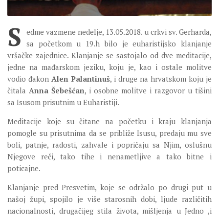
SEVERNI DEKANAT
S
SREDNJI DEKANAT
edme vazmene nedelje, 13.05.2018. u crkvi sv. Gerharda,
JUŽNI DEKANAT
sa početkom u 19.h bilo je euharistijsko klanjanje
vršačke zajednice. Klanjanje se sastojalo od dve meditacije,
ARHIVA
jedne na mađarskom jeziku, koju je, kao i ostale molitve
ARHIVA GALERIJA
vodio đakon
Alen Palantinuš
, i druge na hrvatskom koju je
čitala
Anna Šebešćan
, i osobne molitve i razgovor u tišini
SINODA
sa Isusom prisutnim u Euharistiji.
DEKRET
Meditacije koje su čitane na početku i kraju klanjanja
SINODSKA MOLITVA
pomogle su prisutnima da se približe Isusu, predaju mu sve
MOTO I LOGO
boli, patnje, radosti, zahvale i popričaju sa Njim, oslušnu
Njegove reči, tako tihe i nenametljive a tako bitne i
SINODSKI URED
poticajne.
KOORDINACIONA GRUPA
Klanjanje pred Presvetim, koje se održalo po drugi put u
RADNE GRUPE SINODE
našoj župi, spojilo je više starosnih dobi, ljude različitih
SINODSKI VESNIK
nacionalnosti, drugačijeg stila života, mišljenja u Jedno ,i