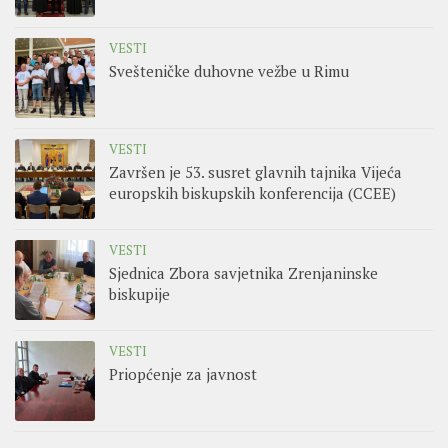
VESTI
Svešteničke duhovne vežbe u Rimu
VESTI
Završen je 53. susret glavnih tajnika Vijeća
europskih biskupskih konferencija (CCEE)
VESTI
Sjednica Zbora savjetnika Zrenjaninske
biskupije
VESTI
Priopćenje za javnost