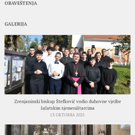
OBAVEŠTENJA
GALERIJA
Zrenjaninski biskup Štefković vodio duhovne vježbe
šalatskim sjemeništarcima
13. OKTOBRA 2025.