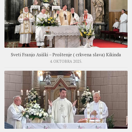
Sveti Franjo Asiški – Proštenje ( crkvena slava) Kikinda
4. OKTOBRA 2025.