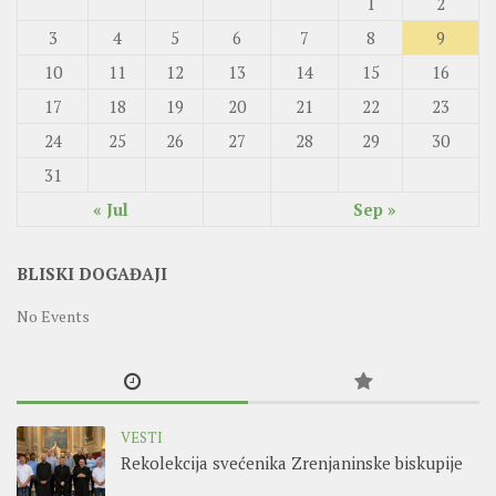
1
2
3
4
5
6
7
8
9
10
11
12
13
14
15
16
17
18
19
20
21
22
23
24
25
26
27
28
29
30
31
« Jul
Sep »
BLISKI DOGAĐAJI
No Events
VESTI
Rekolekcija svećenika Zrenjaninske biskupije