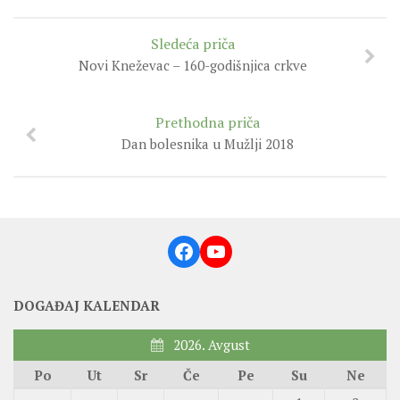
Sledeća priča
Novi Kneževac – 160-godišnjica crkve
Prethodna priča
Dan bolesnika u Mužlji 2018
Facebook
YouTube
DOGAĐAJ KALENDAR
2026. Avgust
Po
Ut
Sr
Če
Pe
Su
Ne