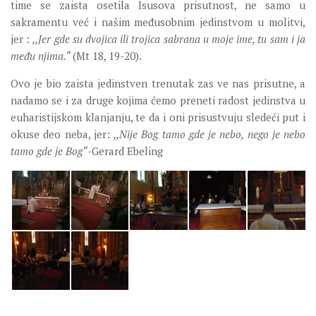
time se zaista osetila Isusova prisutnost, ne samo u
ZAŠTITA MALOLJETNIKA
sakramentu već i našim međusobnim jedinstvom u molitvi,
jer :
,,Jer gde su dvojica ili trojica sabrana u moje ime, tu sam i ja
među njima.“
(Mt 18, 19-20).
Ovo je bio zaista jedinstven trenutak zas ve nas prisutne, a
nadamo se i za druge kojima ćemo preneti radost jedinstva u
euharistijskom klanjanju, te da i oni prisustvuju sledeći put i
okuse deo neba, jer:
,,Nije Bog tamo gde je nebo, nego je nebo
tamo gde je Bog“
-Gerard Ebeling