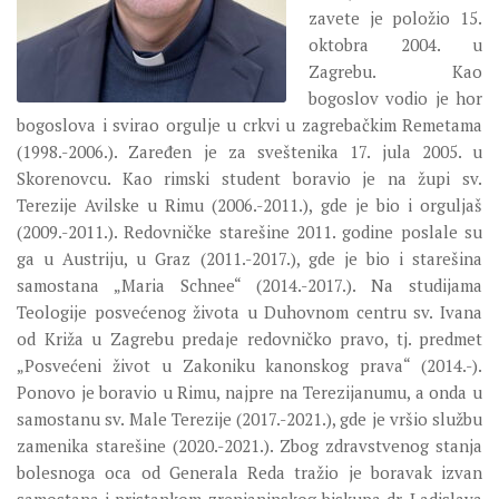
zavete je položio 15.
oktobra 2004. u
Zagrebu. Kao
bogoslov vodio je hor
bogoslova i svirao orgulje u crkvi u zagrebačkim Remetama
(1998.-2006.). Zaređen je za sveštenika 17. jula 2005. u
Skorenovcu. Kao rimski student boravio je na župi sv.
Terezije Avilske u Rimu (2006.-2011.), gde je bio i orguljaš
(2009.-2011.). Redovničke starešine 2011. godine poslale su
ga u Austriju, u Graz (2011.-2017.), gde je bio i starešina
samostana „Maria Schnee“ (2014.-2017.). Na studijama
Teologije posvećenog života u Duhovnom centru sv. Ivana
od Križa u Zagrebu predaje redovničko pravo, tj. predmet
„Posvećeni život u Zakoniku kanonskog prava“ (2014.-).
Ponovo je boravio u Rimu, najpre na Terezijanumu, a onda u
samostanu sv. Male Terezije (2017.-2021.), gde je vršio službu
zamenika starešine (2020.-2021.). Zbog zdravstvenog stanja
bolesnoga oca od Generala Reda tražio je boravak izvan