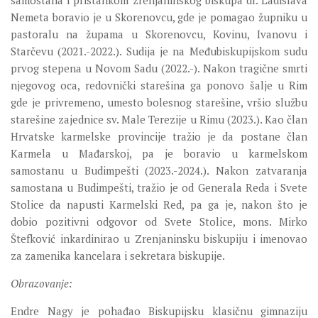
samostana i pristankom zrenjaninskog biskupa dr. Ladislava
Nemeta boravio je u Skorenovcu, gde je pomagao župniku u
pastoralu na župama u Skorenovcu, Kovinu, Ivanovu i
Starčevu (2021.-2022.). Sudija je na Međubiskupijskom sudu
prvog stepena u Novom Sadu (2022.-). Nakon tragične smrti
njegovog oca, redovnički starešina ga ponovo šalje u Rim
gde je privremeno, umesto bolesnog starešine, vršio službu
starešine zajednice sv. Male Terezije u Rimu (2023.). Kao član
Hrvatske karmelske provincije tražio je da postane član
Karmela u Mađarskoj, pa je boravio u karmelskom
samostanu u Budimpešti (2023.-2024.). Nakon zatvaranja
samostana u Budimpešti, tražio je od Generala Reda i Svete
Stolice da napusti Karmelski Red, pa ga je, nakon što je
dobio pozitivni odgovor od Svete Stolice, mons. Mirko
Štefković inkardinirao u Zrenjaninsku biskupiju i imenovao
za zamenika kancelara i sekretara biskupije.
Obrazovanje:
Endre Nagy je pohađao Biskupijsku klasičnu gimnaziju