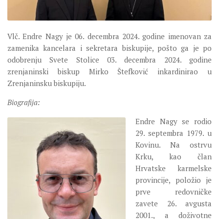
SEVERNI DEKANAT
SREDNJI DEKANAT
JUŽNI DEKANAT
Vlč. Endre Nagy je 06. decembra 2024. godine imenovan za
zamenika kancelara i sekretara biskupije, pošto ga je po
ARHIVA
odobrenju Svete Stolice 03. decembra 2024. godine
ARHIVA GALERIJA
zrenjaninski biskup Mirko Štefković inkardinirao u
Zrenjaninsku biskupiju.
SINODA
DEKRET
Biografija:
SINODSKA MOLITVA
Endre Nagy se rodio
29. septembra 1979. u
MOTO I LOGO
Kovinu. Na ostrvu
SINODSKI URED
Krku, kao član
KOORDINACIONA GRUPA
Hrvatske karmelske
provincije, položio je
RADNE GRUPE SINODE
prve redovničke
SINODSKI VESNIK
zavete 26. avgusta
ZAŠTITA MALOLJETNIKA
2001., a doživotne