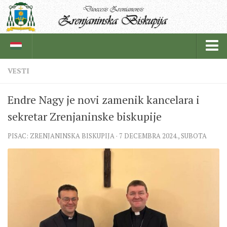
VESTI
BISKUPIJA
Endre Nagy je novi zamenik kancelara i
BISKUPSKI ORDINARIJAT
sekretar Zrenjaninske biskupije
ISTORIJAT
PISAC: ZRENJANINSKA BISKUPIJA · 7 DECEMBRA 2024., SUBOTA
CRKVENE INSTITUCIJE
SVEŠTENICI
REDOVNICI
IN MEMORIAM
ŽUPE