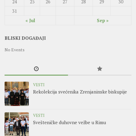
24
25
26
27
28
29
30
31
« Jul
Sep »
BLISKI DOGAĐAJI
No Events
VESTI
Rekolekcija svećenika Zrenjaninske biskupije
VESTI
Svešteničke duhovne vežbe u Rimu