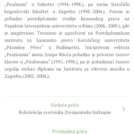
„Paulinum“ u Subotici (1994.-1998.), pa zatim Katolički
bogoslovski fakultet u Zagrebu (1998.-2004.). Potom je
pohađao postdiplomske studije kanonskog prava na
Papskom lateranskom univerzitetu u Rimu (2006.-2009.), gde
je magistrirao. Trenutno je apsolvent na Postdiplomskom
institutu za kanonsko pravo Katoličkog univerziteta
„Pázmány Péter“ u Budimpešti. Inicijativom rektora
„Paulinuma“ mons. Josipa Mioča pohađao je privatne časove
klavira u „Paulinumu“ (1995.-1998.), pa je pohađajući časove
orgulja stekao diplomu na Institutu za crkvenu muziku u
Zagrebu (2002.-2004.).
Sledeća priča
Rekolekcija svećenika Zrenjaninske biskupije
Prethodna priča