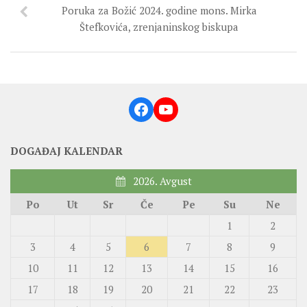
Poruka za Božić 2024. godine mons. Mirka
Štefkovića, zrenjaninskog biskupa
Facebook
YouTube
DOGAĐAJ KALENDAR
2026. Avgust
Po
Ut
Sr
Če
Pe
Su
Ne
1
2
3
4
5
6
7
8
9
10
11
12
13
14
15
16
17
18
19
20
21
22
23