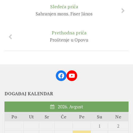
Sledeća priča
Sahranjen mons. Fiser János
Prethodna priča
Proštenje u Opovu
Facebook
YouTube
DOGAĐAJ KALENDAR
2026. Avgust
Po
Ut
Sr
Če
Pe
Su
Ne
1
2