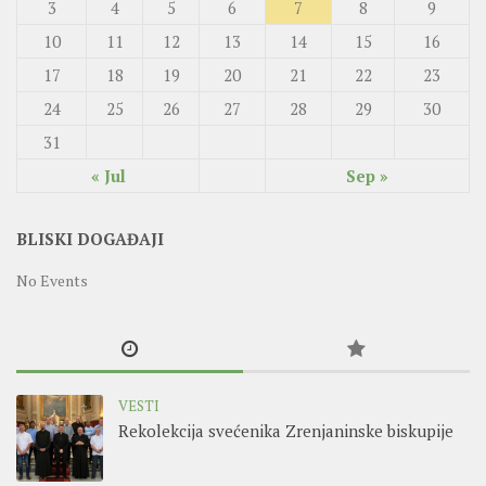
3
4
5
6
7
8
9
10
11
12
13
14
15
16
17
18
19
20
21
22
23
24
25
26
27
28
29
30
31
« Jul
Sep »
BLISKI DOGAĐAJI
No Events
VESTI
Rekolekcija svećenika Zrenjaninske biskupije