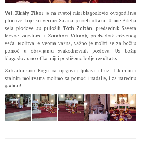
SEVERNI DEKANAT
SREDNJI DEKANAT
Vel. Király Tibor
je na svetoj misi blagoslovio ovogodišnje
plodove koje su vernici Sajana prineli oltaru. U ime žitelja
JUŽNI DEKANAT
sela plodove su priložili
Tóth Zoltán
, predsednik Saveta
ARHIVA
Mesne zajednice i
Zombori Vilmoš
, predsednik crkvenog
veća. Molitva je veoma važna, važno je moliti se za božiju
ARHIVA GALERIJA
pomoć u obavljanju svakodnevnih poslova. Uz božiji
SINODA
blagoslov smo efikasniji i postižemo bolje rezultate.
DEKRET
Zahvalni smo Bogu na njegovoj ljubavi i brizi. Iskrenim i
SINODSKA MOLITVA
stalnim molitvama molimo za pomoć i nadalje, i za narednu
godinu!
MOTO I LOGO
SINODSKI URED
KOORDINACIONA GRUPA
RADNE GRUPE SINODE
SINODSKI VESNIK
ZAŠTITA MALOLJETNIKA