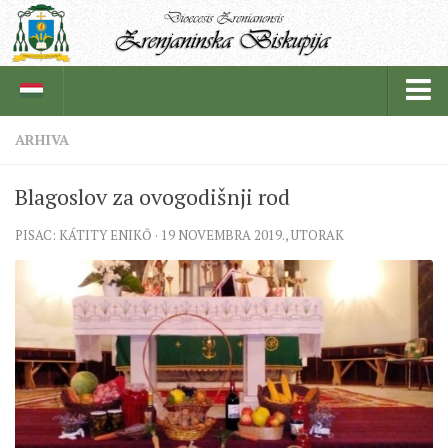
ARHIVA
BISKUPIJA
Blagoslov za ovogodišnji rod
BISKUPSKI ORDINARIJAT
PISAC: KÁTITY ENIKŐ · 19 NOVEMBRA 2019., UTORAK
ISTORIJAT
CRKVENE INSTITUCIJE
SVEŠTENICI
REDOVNICI
IN MEMORIAM
ŽUPE