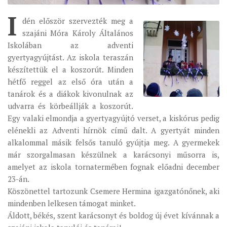
SEVERNI DEKANAT
I
SREDNJI DEKANAT
dén először szervezték meg a
szajáni Móra Károly Általános
JUŽNI DEKANAT
Iskolában az adventi
ARHIVA
gyertyagyújtást. Az iskola teraszán
készítettük el a koszorút. Minden
ARHIVA GALERIJA
hétfő reggel az első óra után a
SINODA
tanárok és a diákok kivonulnak az
DEKRET
udvarra és körbeállják a koszorút.
Egy valaki elmondja a gyertyagyújtó verset, a kiskórus pedig
SINODSKA MOLITVA
elénekli az Adventi hírnök című dalt. A gyertyát minden
MOTO I LOGO
alkalommal másik felsős tanuló gyújtja meg. A gyermekek
már szorgalmasan készülnek a karácsonyi műsorra is,
SINODSKI URED
amelyet az iskola tornatermében fognak előadni december
KOORDINACIONA GRUPA
23-án.
RADNE GRUPE SINODE
Köszönettel tartozunk Csemere Hermina igazgatónőnek, aki
mindenben lelkesen támogat minket.
SINODSKI VESNIK
Áldott, békés, szent karácsonyt és boldog új évet kívánnak a
ZAŠTITA MALOLJETNIKA