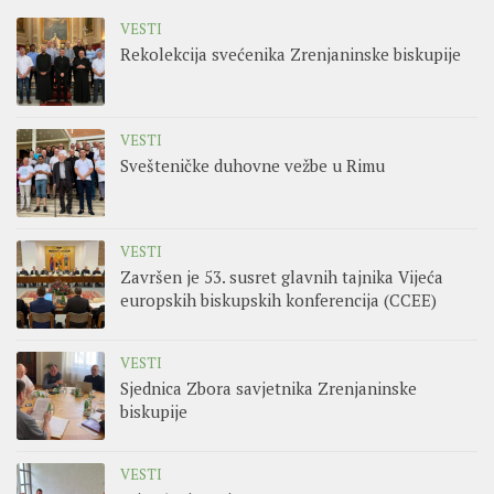
VESTI
Rekolekcija svećenika Zrenjaninske biskupije
VESTI
Svešteničke duhovne vežbe u Rimu
VESTI
Završen je 53. susret glavnih tajnika Vijeća
europskih biskupskih konferencija (CCEE)
VESTI
Sjednica Zbora savjetnika Zrenjaninske
biskupije
VESTI