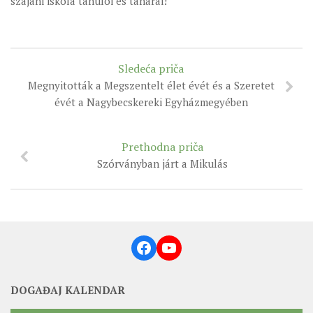
szajáni iskola tanulói és tanárai!
Sledeća priča
Megnyitották a Megszentelt élet évét és a Szeretet
évét a Nagybecskereki Egyházmegyében
Prethodna priča
Szórványban járt a Mikulás
Facebook
YouTube
DOGAĐAJ KALENDAR