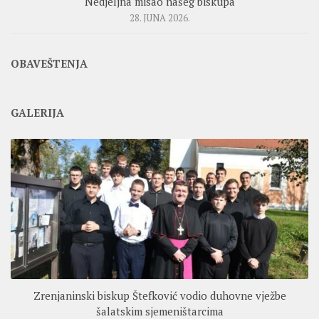
Nedjeljna misao našeg biskupa
28. JUNA 2026.
OBAVEŠTENJA
GALERIJA
Zrenjaninski biskup Štefković vodio duhovne vježbe
šalatskim sjemeništarcima