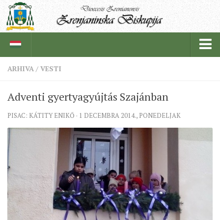
ARHIVA
/
VESTI
BISKUPIJA
Adventi gyertyagyújtás Szajánban
BISKUPSKI ORDINARIJAT
PISAC: KÁTITY ENIKŐ · 1 DECEMBRA 2014., PONEDELJAK
ISTORIJAT
CRKVENE INSTITUCIJE
SVEŠTENICI
REDOVNICI
IN MEMORIAM
ŽUPE