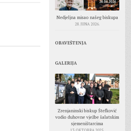
Nedjeljna misao našeg biskupa
28. JUNA 2026.
OBAVEŠTENJA
GALERIJA
Zrenjaninski biskup Štefković
vodio duhovne vježbe šalatskim
sjemeništarcima
13. OKTOBRA 2025.