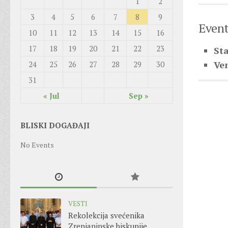
1
2
3
4
5
6
7
8
9
Event
10
11
12
13
14
15
16
17
18
19
20
21
22
23
Sta
Ve
24
25
26
27
28
29
30
31
« Jul
Sep »
BLISKI DOGAĐAJI
No Events
VESTI
Rekolekcija svećenika
Zrenjaninske biskupije