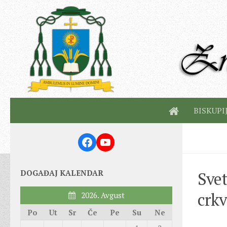
BISKUPI
Facebook
YouTube
DOGAĐAJ KALENDAR
Svet
crkv
2026. Avgust
Po
Ut
Sr
Če
Pe
Su
Ne