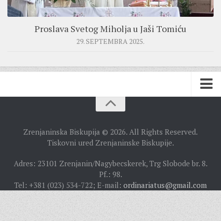
Proslava Svetog Miholja u Jaši Tomiću
29. SEPTEMBRA 2025.
BISKUPIJA
Zrenjaninska Biskupija © 2026. All Rights Reserved.
BISKUPSKI ORDINARIJAT
Tiskovni ured Zrenjaninske Biskupije.
ISTORIJAT
Adres: 23101 Zrenjanin/Nagybecskerek, Trg Slobode br. 8.
Pf.: 98.
CRKVENE INSTITUCIJE
Tel: +381 (023) 534-722; E-mail:
ordinariatus@gmail.com
SVEŠTENICI
REDOVNICI