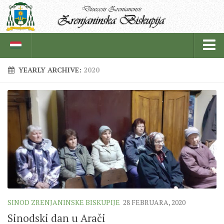
YEARLY ARCHIVE:
2020
BISKUPIJA
BISKUPSKI ORDINARIJAT
ISTORIJAT
CRKVENE INSTITUCIJE
SVEŠTENICI
REDOVNICI
IN MEMORIAM
SINOD ZRENJANINSKE BISKUPIJE
28 FEBRUARA, 2020
ŽUPE
Sinodski dan u Arači