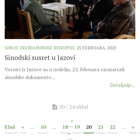
SINOD ZRENJANINSKE BISKUPIJE
25 FEBRUARA, 2020
Sinodski susret u Jazovi
Vernici iz Jazove su u nedelju, 22. februara razmatrali
sinodske dokumente…
Detaljnije...
20 / 24 oldal
«
Első
«
...
10
...
18
19
20
21
22
...
»
»