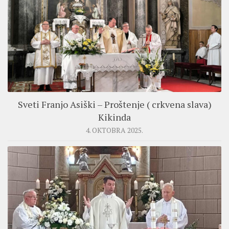
Sveti Franjo Asiški – Proštenje ( crkvena slava)
Kikinda
4. OKTOBRA 2025.