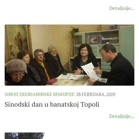
SEVERNI DEKANAT
Detaljnije...
SREDNJI DEKANAT
JUŽNI DEKANAT
ARHIVA
ARHIVA GALERIJA
SINODA
DEKRET
SINODSKA MOLITVA
MOTO I LOGO
SINOD ZRENJANINSKE BISKUPIJE
28 FEBRUARA, 2020
SINODSKI URED
Sinodski dan u banatskoj Topoli
KOORDINACIONA GRUPA
RADNE GRUPE SINODE
Detaljnije...
SINODSKI VESNIK
ZAŠTITA MALOLJETNIKA