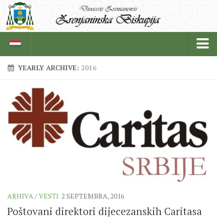
YEARLY ARCHIVE:
2016
BISKUPIJA
BISKUPSKI ORDINARIJAT
ISTORIJAT
CRKVENE INSTITUCIJE
SVEŠTENICI
REDOVNICI
IN MEMORIAM
ARHIVA
/
VESTI
2 SEPTEMBRA, 2016
ŽUPE
Poštovani direktori dijecezanskih Caritasa