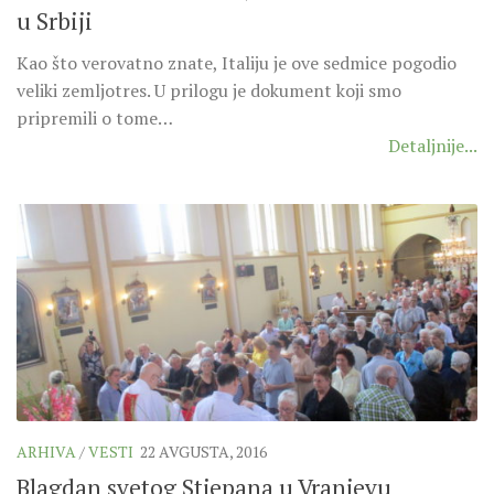
SEVERNI DEKANAT
u Srbiji
SREDNJI DEKANAT
Kao što verovatno znate, Italiju je ove sedmice pogodio
JUŽNI DEKANAT
veliki zemljotres. U prilogu je dokument koji smo
ARHIVA
pripremili o tome…
Detaljnije...
ARHIVA GALERIJA
SINODA
DEKRET
SINODSKA MOLITVA
MOTO I LOGO
SINODSKI URED
KOORDINACIONA GRUPA
RADNE GRUPE SINODE
SINODSKI VESNIK
ARHIVA
/
VESTI
22 AVGUSTA, 2016
Blagdan svetog Stjepana u Vranjevu
ZAŠTITA MALOLJETNIKA