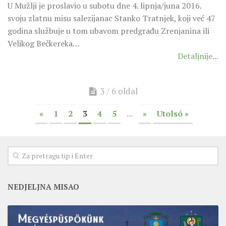
U Mužlji je proslavio u subotu dne 4. lipnja/juna 2016.
svoju zlatnu misu salezijanac Stanko Tratnjek, koji već 47
godina službuje u tom ubavom predgrađu Zrenjanina ili
Velikog Bečkereka…
Detaljnije...
3 / 6 oldal
«
1
2
3
4
5
...
»
Utolsó »
NEDJELJNA MISAO