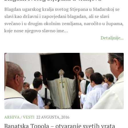
Blagdan ugarskog kralja svetog Stjepana u Mađarskoj se
slavi kao državni i zapovjedani blagadan, ali se slavi
svečano i u drugim okolnim zemljama, naročito u župama,
koje nose njegovo slavno ime…
Detaljnije...
ARHIVA
/
VESTI
22 AVGUSTA, 2016
Banatska Topola – otvaranje svetih vrata